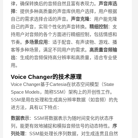
律，确保转换后的音频自然且富有表现力。
声音库选
择
：提供多种高质量的声音库供用户选择，用户根据
自己的需求选择合适的声音。
声音克隆
：用户能克隆
自己的声音，实现个性化的声音转换。
精细控制
：支
持用户对音频的各个方面进行精细控制，包括情感和
节奏。
多场景应用
：适于配音、有声读物、游戏、播
客等多种场景，满足不同用户的需求。
高质量音频输
出
：生成的音频保持高分辨率和高质量，适合专业使
用。
Voice Changer的技术原理
Voice Changer基于Cartesia在状态空间模型（State
Space Models，简称SSM）架构上的开创性工作。
SSM是用在处理和生成高分辨率数据（如音频）的先
进方法，具有以下特点：
数据表示
：SSM将数据表示为随时间变化的状态序
列，能更有效地捕捉和模拟音频信号的动态特性。
序
列处理
：SSM能处理长序列数据，对生成连贯且自然