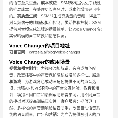
的语音至关重要。
成本效益
：SSM架构提供近乎线性
的扩展成本，在处理更长序列时，成本的增加是可控
的。
高质量生成
：SSM能生成高质量的音频，得益于
对音频信号的精确模拟和控制。
灵活性和控制
：SSM
提供对音频生成过程的精细控制，让Voice Changer能
实现精确的声音转换和情感保留。
Voice Changer的项目地址
项目官网
：cartesia.ai/blog/voice-changer
Voice Changer的应用场景
视频和播客制作
：为视频添加解说、旁白或角色配
音，改变播客中的声音保护隐私或增加多样性。
娱乐
和游戏
：为游戏角色或动画角色提供不同的声音选
项，增强AR和VR环境中的声音交互体验。
教育和培
训
：模拟不同口音和语调帮助语言学习，用不同声音
的模拟对话提高训练真实性。
客户服务
：提供更自
然、多样化的声音选项给语音助手，改善自动语音系
统的语音质量。
广告和营销
：为广告提供吸引人的声