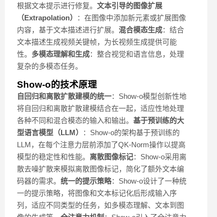
根据文本提示进行修复。
文本引导的图像扩展
（Extrapolation）
：在图像中添加新元素或扩展图像
内容，基于文本描述进行扩展。
混合模态生成
：结合
文本描述生成视频关键帧，为长视频生成提供可能
性。
多模态理解和生成
：整合视觉和语言信息，处理
复杂的多模态任务。
Show-o的技术原理
自回归和离散扩散建模的统一
：Show-o模型创新性地
将自回归和离散扩散建模结合在一起，适应性地处理
各种不同和混合模态的输入和输出。
基于预训练的大
型语言模型（LLM）
：Show-o的架构基于预训练的
LLM，在每个注意力层前添加了QK-Norm操作以提高
模型的稳定性和性能。
离散图像标记
：Show-o采用离
散去噪扩散来模拟离散图像标记，简化了额外文本编
码器的需求。
统一的提示策略
：Show-o设计了一种统
一的提示策略，将图像和文本标记化后形成输入序
列，适应不同类型的任务，如多模态理解、文本到图