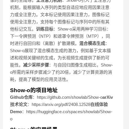
像的生成等。
全注意力机制
：Show-o引入了全注意力
机制，能根据输入序列的类型自适应地应用因果注意
力或全注意力。文本标记使用因果注意力，图像标记
使用全注意力，支持每个图像标记与序列中的所有其
他标记交互。
训练目标
：Show-o采用两种学习目标：
下一令牌预测（NTP）和遮罩令牌预测（MTP），同
时进行自回归和（离散）扩散建模。
混合模态生成
：
Show-o展现了混合模态生成的潜力，例如基于文本描
述和视频关键帧的生成，为长视频生成提供了新的可
能性。
减少采样步骤
：与自回归图像生成相比，Show-
o所需的采样步骤减少了约20倍，减少了计算资源的消
耗，提高了模型的应用灵活性。
Show-o的项目地址
Github仓库
：https://github.com/showlab/Show-o
arXiv
技术论文
：https://arxiv.org/pdf/2408.12528
在线体验
Demo
：https://huggingface.co/spaces/showlab/Show-
o