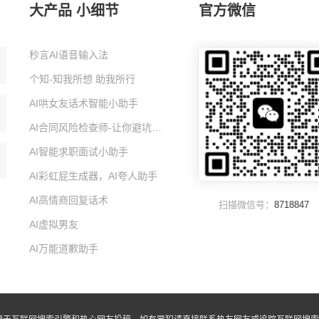
大产品 小细节
官方微信
秒言AI语音输入法
个知-知我所想 助我所行
AI哄女友话术智能小助手
AI合同风险检查师-让你避坑的智能小助手
AI智能求职面试小助手
AI彩虹屁生成器，AI夸人助手
AI高情商回复话术
扫描微信号：
8718847
AI虚拟男友
AI万能道歉助手