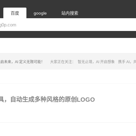
百度
google
站内搜索
启未来，AI 定义无限可能！
大家正在关注：
智无止境，AI 开启想象
携手 AI
计工具，自动生成多种风格的原创LOGO