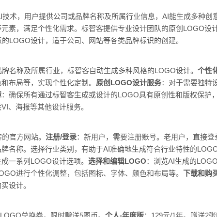
于AI技术，用户提供公司或品牌名称及所属行业信息，AI能生成多种创
等元素，满足个性化需求。标智客提供专业设计团队的原创LOGO设
的LOGO设计，适于公司、网站等各类品牌标识的创建。
品牌名称及所属行业，标智客自动生成多种风格的LOGO设计。
个性
色和布局等，实现个性化定制。
原创LOGO设计服务
：对于需要独特
障
：确保所有通过标智客生成或设计的LOGO具有原创性和版权保护
供VI、海报等其他设计服务。
客的官方网站。
注册/登录
：新用户，需要注册账号。老用户，直接登
品牌名称。选择行业类别，有助于AI准确地生成符合行业特性的LOG
生成一系列LOGO设计选项。
选择和编辑LOGO
：浏览AI生成的LO
OGO进行个性化调整，包括图标、字体、颜色和布局等。
下载和购
购买设计。
张LOGO兑换券，限时赠送5图币。
个人-年度版
：129元/1年。赠送2