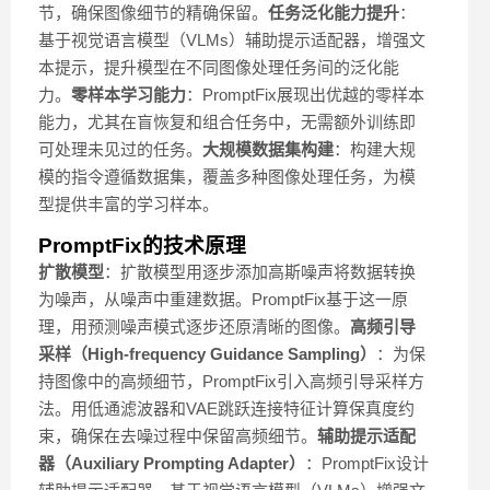
节，确保图像细节的精确保留。
任务泛化能力提升
：
基于视觉语言模型（VLMs）辅助提示适配器，增强文
本提示，提升模型在不同图像处理任务间的泛化能
力。
零样本学习能力
：PromptFix展现出优越的零样本
能力，尤其在盲恢复和组合任务中，无需额外训练即
可处理未见过的任务。
大规模数据集构建
：构建大规
模的指令遵循数据集，覆盖多种图像处理任务，为模
型提供丰富的学习样本。
PromptFix的技术原理
扩散模型
：扩散模型用逐步添加高斯噪声将数据转换
为噪声，从噪声中重建数据。PromptFix基于这一原
理，用预测噪声模式逐步还原清晰的图像。
高频引导
采样（High-frequency Guidance Sampling）
：为保
持图像中的高频细节，PromptFix引入高频引导采样方
法。用低通滤波器和VAE跳跃连接特征计算保真度约
束，确保在去噪过程中保留高频细节。
辅助提示适配
器（Auxiliary Prompting Adapter）
：PromptFix设计