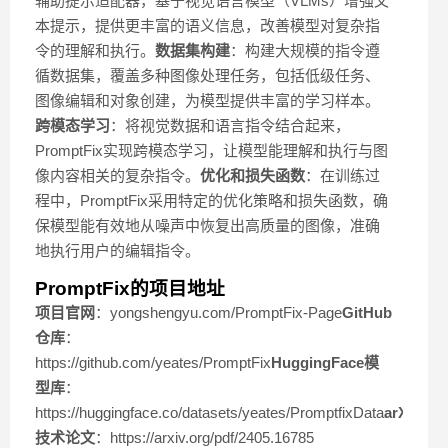
辅助提示适配器，基于视觉语言模型（VLMs）增强文
本提示，提供更丰富的语义信息，改善模型对复杂指
令的理解和执行。
数据集构建
：构建大规模的指令遵
循数据集，覆盖多种图像处理任务，包括低级任务、
图像编辑和对象创建，为模型提供丰富的学习样本。
跨模态学习
：将视觉数据和语言指令结合起来，
PromptFix实现跨模态学习，让模型能理解和执行与图
像内容相关的复杂指令。
优化和损失函数
：在训练过
程中，PromptFix采用特定的优化策略和损失函数，确
保模型能有效地从噪声中恢复出高质量的图像，准确
地执行用户的编辑指令。
PromptFix的项目地址
项目官网
：yongshengyu.com/PromptFix-Page
GitHub
仓库
：
https://github.com/yeates/PromptFix
HuggingFace模
型库
：
https://huggingface.co/datasets/yeates/PromptfixData
arXiv
技术论文
：https://arxiv.org/pdf/2405.16785