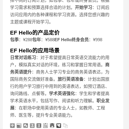
择不同的订阅计划，如包季、包年或终身会员。根据
学习需求和预算选择合适的计划。
开始学习
：订阅后
访问应用内的各种课程和学习资源。选择您感兴趣的
主题或课程开始学习。
EF Hello的产品定价
包季
：¥288
包年
：¥588
EF Hello终身会员
：¥998
EF Hello的应用场景
日常对话练习
：对于希望提高日常英语交流能力的用
户，模拟真实对话的环境，练习和掌握日常用语。
商
务英语提升
：商务人士学习专业的商务英语表达，为
国际商务交流做好准备。
旅行英语准备
：计划出国旅
行的用户学习旅行中用到的英语表达，如预订酒店、
询问路线、点餐等。
学术英语强化
：学生和学者提高
学术英语水平，包括写作、阅读和听力理解。
职业发
展
：在职场中使用英语的专业人士，如教师、工程
师、医生等，提升专业英语能力。