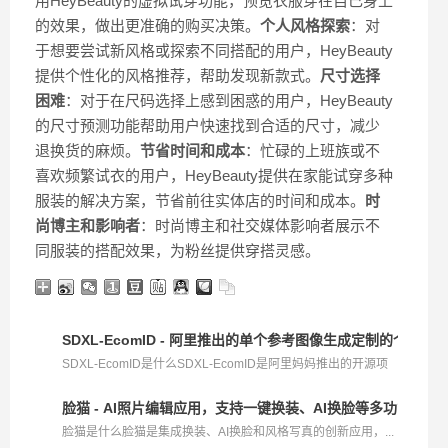
用HeyBeauty的虚拟试穿功能，预览衣服穿在自己身上
的效果，做出更准确的购买决策。
个人风格探索
：对
于想要尝试新风格或探索不同搭配的用户，HeyBeauty
提供个性化的风格推荐，帮助发现新款式。
尺寸选择
困难
：对于在尺码选择上感到困惑的用户，HeyBeauty
的尺寸预测功能帮助用户快速找到合适的尺寸，减少
退换货的麻烦。
节省时间和成本
：忙碌的上班族或不
喜欢频繁试衣的用户，HeyBeauty提供在家能试穿多种
服装的解决方案，节省前往实体店的时间和成本。
时
尚博主和影响者
：时尚博主和社交媒体影响者展示不
同服装的搭配效果，为粉丝提供穿搭灵感。
SDXL-EcomID - 阿里推出的单个参考图像生成定制的个性图
SDXL-EcomID是什么SDXL-EcomID是阿里妈妈推出的开源项
目，...
脸猫 - AI照片编辑应用，支持一键换装、AI换脸等多功能快速
脸猫是什么脸猫是集成换装、AI换脸和风格写真的创新应用，...