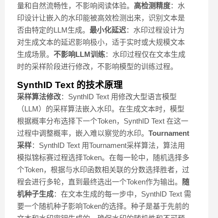
量和自然流畅性，不影响阅读体验。
高检测精度
：水
印设计让嵌入的水印能被高效检测出来，识别文本是
否由特定的LLM生成。
最小化延迟
：水印过程设计为
对生成文本的延迟影响极小，适于实时或大规模文本
生成场景。
不影响LLM训练
：水印过程仅在文本生成
时的采样阶段进行修改，不影响模型的训练过程。
SynthID Text 的技术原理
采样算法修改
：SynthID Text 用修改大型语言模型
（LLM）的采样算法嵌入水印。在生成文本时，模型
根据概率分布选择下一个Token，SynthID Text 在这一
过程中调整概率，嵌入难以察觉的水印。
Tournament
采样
：SynthID Text 用Tournament采样算法，算法用
模拟锦标赛过程选择Token。在每一轮中，随机选择多
个Token，根据与水印函数相关联的分数选择胜者，过
程会进行多轮，直到最终选出一个Token作为输出。
随
机种子生成
：在文本生成的每一步中，SynthID Text 需
要一个随机种子影响Token的选择。种子是基于先前的