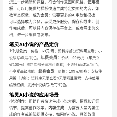
您进一步编辑和调整，符合创作意图和风格。
使用模
板
：可以用提供的模板快速生成特定类型的内容，如
教育类模板。
成为会员
：需要更多的AI字数和模板，
可以选择成为会员，享受更多服务。
保存和导出
：创
作完成后，可以将内容保存在平台上，或者导出为文
档，进一步编辑或发布。
笔灵AI小说的产品定价
1个月会员
：
价格：69元/月；
资料库部分资料可查看；
小
年费会员
：
说续写/改写/润色。
价格：99元/月（年费立
省100元）
资料库部分资料可查看；小说续写/改写/润色，
终身会员
：
不享受高级功能。
价格：199元/终身；
支持使
用拆书功能；
资料库无限查看&无限精准搜索；
支持使用
编辑细纲；
支持小说续写/改写/润色。
笔灵AI小说的应用场景
小说创作
：帮助作者快速生成小说大纲、梗概和详细
情节，提高创作效率。
内容生成
：为需要大量内容生
成的作者或编辑提供支持，如网络小说、短篇故事