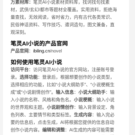
万素材库：
笔灵AI小说素材资料库，找词找句找素
材，武侠/玄幻/都市等题材全覆盖。实用资料，拒绝海
量查找，无效阅读，省时省力，内有古代各类常识、
民俗神话资料、写作技巧、遣词造句，图文兼备，直
观深刻。
笔灵AI小说的产品官网
产品官网
：
ibiling.cn
/novel
如何使用笔灵AI小说
访问平台
：访问笔灵AI小说的官方网站，注册账号登
录。
选择功能
：登录后，根据想要创作的小说类型，
选择相应的功能，比如“小说大纲助手”、“小说梗概生
成”或“小说剧情创作”。
输入信息
：
小说大纲助手
：输
入小说的名称、风格和角色名。
小说梗概
：输入小说
的世界观和主题。
小说剧情创作
：输入背景设定、角
色列表、主要情节和类型标签。
生成内容
：输入完必
要的信息后，点击生成，AI将根据您提供的信息自动
创作小说内容。
编辑和调整
：AI生成的内容可能需要