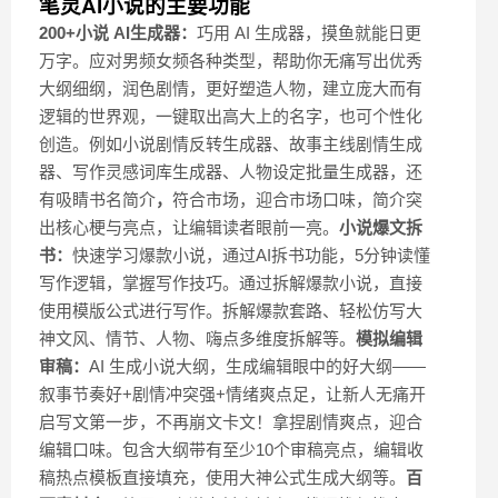
笔灵AI小说的主要功能
200+小说
AI
生成器：
巧用 AI 生成器，摸鱼就能日更
万字。应对男频女频各种类型，帮助你无痛写出优秀
大纲细纲，润色剧情，更好塑造人物，建立庞大而有
逻辑的世界观，一键取出高大上的名字，也可个性化
创造。例如小说剧情反转生成器、故事主线剧情生成
器、写作灵感词库生成器、人物设定批量生成器，还
有吸睛书名简介
，
符合市场，迎合市场口味，简介突
出核心梗与亮点，让编辑读者眼前一亮。
小说
爆文拆
书：
快速学习爆款小说，通过AI拆书功能，5分钟读懂
写作逻辑，掌握写作技巧。通过拆解爆款小说，直接
使用模版公式进行写作。拆解爆款套路、轻松仿写大
神文风、情节、人物、嗨点多维度拆解等。
模拟编辑
审稿：
AI 生成小说大纲，生成编辑眼中的好大纲——
叙事节奏好+剧情冲突强+情绪爽点足，让新人无痛开
启写文第一步，不再崩文卡文！拿捏剧情爽点，迎合
编辑口味。包含大纲带有至少10个审稿亮点，编辑收
稿热点模板直接填充，使用大神公式生成大纲等。
百