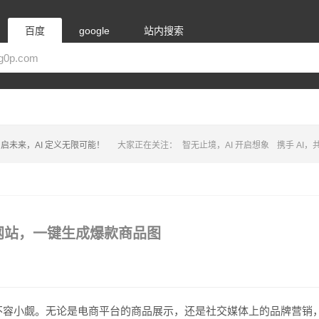
百度
google
站内搜索
启未来，AI 定义无限可能！
大家正在关注：
智无止境，AI 开启想象
携手 AI
和网站，一键生成爆款商品图
不容小觑。无论是电商平台的商品展示，还是社交媒体上的品牌营销