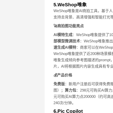
5.WeShop唯象
WeShop唯象是AI商拍工具，基
支持去背景、高清增强和智能打光
🚀商拍图功能亮点
AI模特生成
：WeShop唯象提供
部模型微调技术
：WeShop唯象
速生成AI模特
：商家可以在WeSh
WeShop唯象提供了近200种场
唯象生成倾向参考图描述的prompt
片，AI将根据图片内容生成具有专
💰产品价格
免费版
：新用户注册后可获得免费赠
图）；
算力包
：298元可购买AI算力
元可购买AI算力点200000（约可高
240次/分钟。
6.Pic Copilot