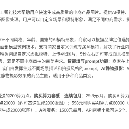
于人工智能技术帮助用户快速生成高质量的电商产品图片。提供AI模特
等图像处理。用户可以自定义场景和模特形象，满足不同电商需求，
了100+不同风格、年龄、国籍的AI模特形象，商家可以根据品牌定位
推出面部模型微调技术，支持商家自定义训练专属AI模特，解决了行业
op唯象创建自定义虚拟模特，上传4张图片，5秒左右即可完成面具模
景模板，满足不同电商商拍的审美需求。
智能填写prompt功能
：商家在上
，或自由发挥生成不同场景描述和拍摄风格的prompt。
AI静物摄影
：
业静物摄影效果的商品主图，适用于多种商品类别。
送的200算力点。
购买算力套餐
：
连续包月
：29.8元/月，购买AI算
点20000（约可高速生成2000张图）；598元可购买AI算力点60000
速生成20000张图）。
API服务
：1500元每月，API密钥个数可达5个