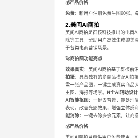
💰产品价格
免费
：新用户注册免费生图80张。每
2.美间AI商拍
美间AI商拍是群核科技推出的电商AI
除等工具，帮助用户高效生成媲美
于各类电商营销场景。
🚀商拍图功能亮点
效果真实
：美间AI商拍基于群核
拍摄
：具备独有的多商品搭配AI拍
需一张产品图，一键生成真实商品
主图、海报等场景。
N个AI辅助设
AI智能抠图
：一键去背景，能处理
表现，改善光影效果，增强立体感
能消除
：一键去除多余元素，让商
💰产品价格
美间AI商拍目前供用户免费使用，