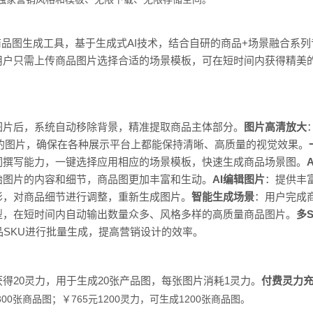
I商品图生成工具，基于生成式AI技术，结合自研的商品+场景融合系列
用户只需上传商品图片选择合适的场景模板，可在短时间内获得精美
图片后，系统自动移除背景，精准提取商品主体部分。
图片高清放大
的图片，确保在各种展示平台上都能保持清晰、高质量的视觉效果。
词撰写能力，一键选择应用相应的场景模板，快速生成商品场景图。
始图片的内容和细节，商品图更加丰富和生动。
AI编辑图片
：提供丰
影，对商品细节进行调整，重新生成图片。
智能生成场景
：用户完成
型，在短时间内自动输出数量众多、风格多样的高质量商品图片。
多
品SKU进行批量生成，提高营销设计的效率。
得20灵力，用于生成20张产品图，每张图片消耗1灵力。
付费灵力
300张商品图；￥
765元1200灵力，可生成1200张商品图。