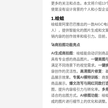
更多的关注和点击。本文将介绍13
使是没有设计背景的个人和小型企
1.绘蛙
绘蛙是阿里巴巴推出的一款AIGC
人），提供智能化的图片生成和文
销内容的创作效率和吸引力。目前
🚀商拍图功能亮点
AI生成商拍图
：绘蛙能自动识别商
具有专业感的商品图片。
一键美图
满足不同场景下的视觉需求。
一键
容创作的灵活性。
高清图片修复
：
品展示效果。
专属AI模特训练
：商
商品展示。
爆文改写与网红同款打
图，提升内容吸引力与转化率。
多
适合的出图方式。
AI修图功能
：绘
成的图片进行细节上的优化和调整