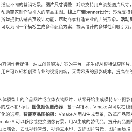
，适应不同的营销场景。
图片尺寸调整
：羚珑支持用户调整图片尺寸
，帮助商家制作吸引人的商品主图。
线上广告banner设计
：羚珑支持线
：羚珑提供店铺首页设计功能，帮助商家打造专业的店铺形象。
活动
：可以为同一个模板生成多种配色方案，提高设计的多样性和吸引力
电商和内容创作者提供一站式创意解决方案的平台。能生成AI模特试穿图
。用户可以轻松创建专业的视觉内容，无需昂贵的摄影成本，提高在
能使用人体模型上的产品图片或立体衣物图片，从零开始生成模特专业摄
影的成本和时间。
图像颜色更改器
：基于AI技术，Vmake AI可以
样化的选项。
智能商品图拍摄
：Vmake AI用AI生成背景，改革产
Vmake AI可以移除或更换图像背景，用AI生成的替代品，提升商品
了视频画质增强、去除视频背景、视频去水印、去除图片背景、图片画质增