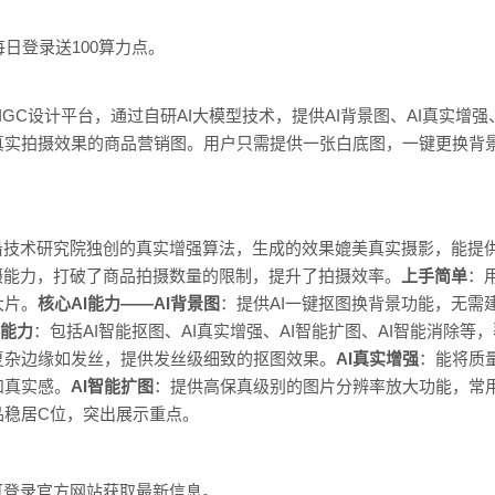
日登录送100算力点。
GC设计平台，通过自研AI大模型技术，提供AI背景图、AI真实增强、
真实拍摄效果的商品营销图。用户只需提供一张白底图，一键更换背
前沿技术研究院独创的真实增强算法，生成的效果媲美真实摄影，能提
摄能力，打破了商品拍摄数量的限制，提升了拍摄效率。
上手简单
：
大片。
核心AI能力——AI背景图
：提供AI一键抠图换背景功能，无需
计能力
：包括AI智能抠图、AI真实增强、AI智能扩图、AI智能消除
复杂边缘如发丝，提供发丝级细致的抠图效果。
AI真实增强
：能将质
和真实感。
AI智能扩图
：提供高保真级别的图片分辨率放大功能，常
品稳居C位，突出展示重点。
可登录官方网站获取最新信息。