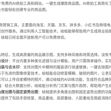
个免费的AI商拍工具和网站，一键生成爆款商品图。AI商拍工具简
业也能轻松创建专业的商品图。
电商营销工具，主要面向淘宝、天猫、京东、拼多多、小红书及跨境
案创作服务。通过利用人工智能技术，绘蛙能够帮助用户生成商业拍
，绘蛙已经全面开放新用户可以免费体验。
品特征，生成高质量的商品展示图，支持多种风格和场景选择。没有
与设计
：平台内置多种美化滤镜与设计模板，用户只需简单操作，实
换装与去水印
：支持对图片中模特的服装进行快速替换，一键去除图
基于先进的图像修复技术，绘蛙能自动修复模糊、破损的图片，让老
家可以上传自家模特的照片，通过绘蛙的AI训练功能，生成符合品牌风
造
：结合大数据分析，绘蛙能分析热门文案与图片趋势，帮助用户生
角度出图与固定姿势出图
：绘蛙提供多角度出图和固定姿势出图的功
蛙提供了包括手部修复、商品重绘、局部重绘、人脸重绘及瑕疵消除在
。