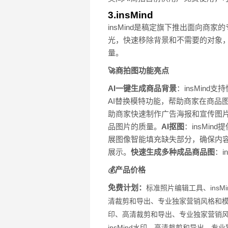
3.insMind
insMind是稿定旗下推出面向
光，快速移除背景和不需要的对象
量。
🚀商拍图功能亮点
AI一键生成商品背景
：insMin
AI替换模特功能，帮助商家在商品
助商家快速制作广告海报和宣传图
品图片的质量。
AI抠图
：insMi
展图像智能填充缺失部分，确保内
展示。
快速生成多种成品商品图
：
💰产品价格
免费计划：
标准照片编辑工具、
ins
清裁剪和导出、
专业独家营销风格和
印、
高清裁剪和导出、
专业独家营销
insMind水印、
高清裁剪和导出、
专业