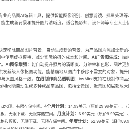
商家的专业商品图AI编辑工具，提供智能图像识别、创意滤镜、批量处理
，能生成新背景和提升图片清晰度。适合摄影师、设计师等专业人士
d支持快速移除商品图片背景，自动生成新的背景，为产品图片添加全新
图中使用虚拟模特，减少实际拍摄的成本和时间。
AI广告图生成
：in
片。
AI图像增强
：能自动提升照片的清晰度、分辨率和色彩，图片更
nd提供发丝级人像抠图功能，能精确地从图片中移除不需要的对象，提
容与原图风格一致。
在线制作商品透明图
：insMind支持在线制作
insMind能自动生成多种成品商品图，包括全景图、近景图和局部放
4个月计划：
Mind水印、
有限存储空间。
14.99美元（原价29.99美元）、
月度计划：
模板、
无限下载、
无限存储空间。
6.99美元（原价9.99美元）
年度计划：
风格和模板、
无限下载、
无限存储空间。
52.99美元（原价89
独家营销风格和模板、
无限下载、
无限存储空间。