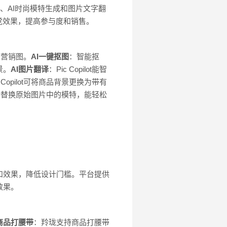
除、AI时尚模特生成和图片文字翻
觉效果，提高参与度和销售。
品营销图。
AI一键抠图
：智能抠
景。
AI图片翻译
：Pic Copilot能智
Copilot可将商品背景更换为带有
专属模特替换原始图片中的模特，能轻松
和效果，降低设计门槛。平台提供
效果。
商品打腰带
：羚珑支持商品打腰带