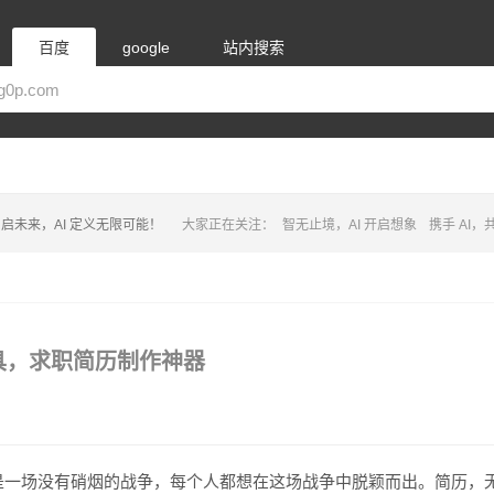
百度
google
站内搜索
启未来，AI 定义无限可能！
大家正在关注：
智无止境，AI 开启想象
携手 AI
工具，求职简历制作神器
是一场没有硝烟的战争，每个人都想在这场战争中脱颖而出。简历，