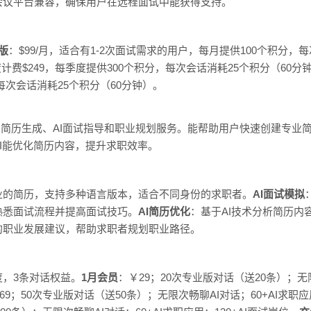
会议平台兼容，确保用户在远程面试中能获得支持。
版
：$99/月，适合有1-2次面试需求的用户，每月提供100个积分，每
度计费$249，每季度提供300个积分，每次会话消耗25个积分（60分
，每次会话消耗25个积分（60分钟）。
供AI简历生成、AI面试指导和职业规划服务。能帮助用户快速创建专
I能优化简历内容，提升求职效率。
业的简历，支持多种语言版本，适合不同身份的求职者。
AI面试模拟
熟悉面试流程并提高面试技巧。
AI简历优化
：基于AI技术分析简历内
的职业发展建议，帮助求职者规划职业路径。
，3条对话权益。
1月会员
：￥29；20次专业版对话（送20条）；无限
69；50次专业版对话（送50条）；无限次畅聊AI对话；60+AI求职应