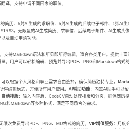
历翻译，支持申请不同国家的职位。
成的简历、5封AI生成的求职信、5封AI生成的后续电子邮件、1张AI
月$19.93。无限量的AI生成简历、求职信、后续电子邮件、AI生成
译以及自动申请功能。
工具，支持Markdown语法和所见即所得编辑，适合各类用户。提供丰
。用户可以轻松编辑、预览并导出PDF、PNG和Markdown格式
，可以根据个人风格和职业需求自由选择，确保简历独特专业。
Mar
见即所得编辑模式，方便所有用户使用。
AI辅助功能
：内置AI助手可以
。
自动排版
：输入内容后，CodeCV自动处理排版和分页，确保简历
NG和Markdown等多种格式，满足不同场合的需求。
无限次免费导出PDF、PNG、MD格式的简历。
VIP增值服务
：月度会