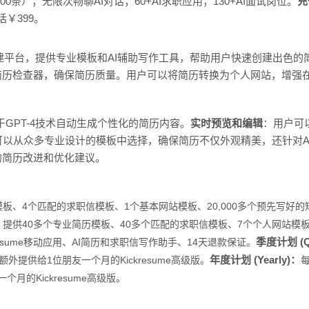
00条）；无限次畅聊AI对话；60+AI求职应用；130+AI面试岗位。
充
话￥399。
信构建平台，提供专业模板和AI辅助写作工具，帮助用户快速创建出色的简
AI简历检查器，确保简历质量。用户可以将简历转换为个人网站，增强
me基于GPT-4技术自动生成个性化的简历内容。
实时预览和编辑
：用户可
可以从众多专业设计的模板中选择，确保简历不仅外观精美，还针对A
的简历改进和优化建议。
板、4个匹配的求职信模板、1个基本网站模板、20,000多个预先写好的短
；
提供40多个专业简历模板、40多个匹配的求职信模板、7个个人网站模
季度计划 (Qu
esume移动应用、AI简历和求职信写作助手、
14天退款保证。
年度计划 (Yearly)：
外提供给1位朋友一个月的Kickresume高级版。
每
月的Kickresume高级版。