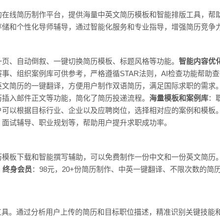
的在线简历制作平台，提供海量中英文简历模板和智能排版工具，帮
储和个性化导师辅导，通过智能化服务和专业指导，增强简历竞争力，
一页、自动倒叙、一键切换简历模板、标题风格等功能。
智能内容优
事、组织案例库可供参考，严格遵循STAR法则，AI检查功能帮助
英文简历的一键翻译，方便用户制作双语简历，满足国际求职的需求
历插入邮件正文等功能，简化了简历投递流程。
海量模板和案例库
：
户可以根据目标行业、企业以及应聘岗位，选择相对应的案例和模板
、面试辅导、职业规划等，帮助用户提升求职成功率。
历模板下载和智能撰写辅助，可以免费制作一份中文和一份英文简历
。
终身会员
：98元，20+份简历制作、中英一键翻译、不限次数的
工具。通过分析用户上传的简历和目标职位描述，精准识别关键技能和