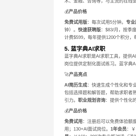
术、金融、咨询等，与主流的在线
💰
产品价格
免费试用版
：每次试用5分钟。
专业
钟）。
快速获聘版
：$83/月，按季
计费$599，每年提供1200个积分
5. 蓝字典AI求职
蓝字典AI求职是AI求职工具，提
岗位提供定制化面试练习。蓝字典A
🚀
产品亮点
AI简历生成
：快速生成个性化和专
包括选择题和解答题，帮助求职者
引力。
职业规划咨询
：提供个性化
💰
产品价格
免费试用
：注册后可以免费体验额度
用；130+AI面试岗位。
1年会员
：￥