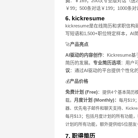
员
：￥169；200次专业版对话（送2
￥99；500条对话￥199；1000条对
6. kickresume
kickresume是在线简历和求职
写短语和1,500+职位特定样本，
🚀
产品亮点
AI驱动的内容创作
：Kickresu
简历的发展。
专业简历选项
：用户
议
：通过AI驱动的平台提供个性化
💰
产品价格
免费计划 (Free)
：
提供4个基本简历模
月度计划 (Monthly)：
载。
每月$19
器、优先电子邮件和聊天支持、Kickr
每月$13；
包括月度计划的所有功能，额
计划的所有功能，额外提供给5位朋友一个
7. 职得简历