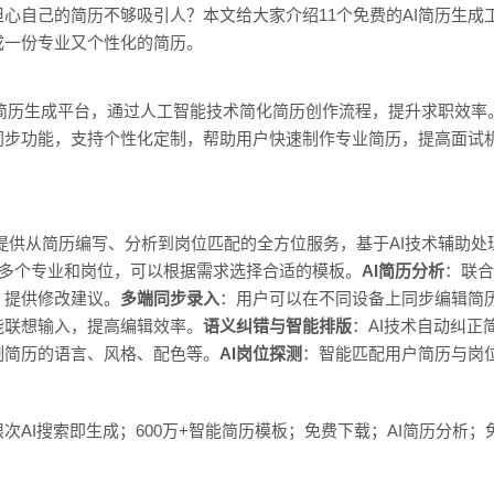
心自己的简历不够吸引人？本文给大家介绍11个免费的AI简历生成
成一份专业又个性化的简历。
线简历生成平台，通过人工智能技术简化简历创作流程，提升求职效
步功能，支持个性化定制，帮助用户快速制作专业简历，提高面试机
历提供从简历编写、分析到岗位匹配的全方位服务，基于AI技术辅助处
盖多个专业和岗位，可以根据需求选择合适的模板。
AI简历分析
：联合
，提供修改建议。
多端同步录入
：用户可以在不同设备上同步编辑简
能联想输入，提高编辑效率。
语义纠错与智能排版
：AI技术自动纠正
制简历的语言、风格、配色等。
AI岗位探测
：智能匹配用户简历与岗
AI搜索即生成；600万+智能简历模板；免费下载；AI简历分析；免