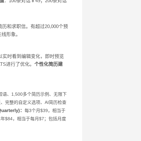
值
：100条对话￥49；200条对话
历和求职信。有超过20,000个预
在线形象。
以实时看到编辑变化，即时预览
TS进行了优化。
个性化简历建
语、1,500多个简历示例、无限下
板、完整的自定义选项、AI简历检查
arterly)：
每3个月$39，相当于
年$84，相当于每月$7；
包括月度