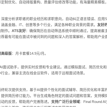
容定制优化、自动排版重构、质量评估修改等功能，有海量精美模板
深度分析求职者的职业经历和求职意向，自动纠正语言错误、应用S
涵盖金融、IT、创意等多个行业，满足各种职业背景的需求。
友好
的制作。
ATS友好
：确保简历在自动筛选系统中顺利通过，提高被雇主
推荐最有可能在面试中被问到的问题和深入的答案解析，帮助用户全
费高级版
：月卡套餐14.9元/月。
求职者设计的AI面试助手，提供实时反馈和专业建议。通过模拟面试、简历
种行业，兼容主流在线会议软件，适用于远程面试场景。
最终轮次提供支持，基于AI提供个性化的面试辅导、简历优化和丰富
，提供简历修订能力。平台生成角色特定的面试问题和答案，支持模
驱动的反馈，帮助用户完善陈述。
支持广泛行业领域
：Final Rou