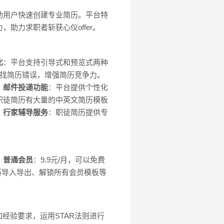
助用户快速创建专业简历。平台特
助力求职者斩获心仪offer。
化
：平台支持引导式和预览式两种
查找简历错误，增强简历竞争力。
。
邮件投递功能
：平台提供个性化
职徒简历有大量的中英文简历模板
。
行家辅导服务
：职徒简历提供专
。
普通会员
：9.9元/月，可以免费
简历导入导出、解锁所有会员模板等
经验要求，运用STAR法则进行