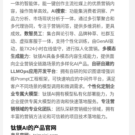
一体的智能体，能一键创作主流社媒上的优质营销内
容，操作简单高效。
AI搜索
：功能集消费者洞察、产
品力分析、市场现状分析于一体，通过多引擎聚合和
多代理协同，专注于营销问答，提供多维洞析，更具
成效。
数智员工
：集合舆论引导、品牌种草、社群互
动、虚拟客服于一体，支持个性化训练，由GenAI驱
动，能7X24小时在线值守，进行拟人化营销。
多模态
生成能力
：钛镁AI具备多模态内容生成能力，提供面
向企业营销全链路场景的多样化AI产品。
自研自建的
LLMOps应用开发平台
：拥有自研的知识图谱增强训
练Prompt工程框架，可快速响应的中间件平台，满足
客户不同场景的模型调用和微调需求。
个性化定制企
业专属大模型
：钛镁AI拥有模型私有化部署能力，为
企业提供专属大模型的咨询和快速落地服务。
专注营
销领域的专业化团队
：团队深耕营销细分领域，拥有
丰富的营销方法论和可信赖的项目技术落地能力。
钛镁AI的产品官网