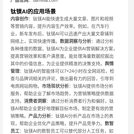
产品官网
：taimeiai.com
钛镁AI的应用场景
内容创作
：钛镁AI能快速生成大量文章、图片和视频
等营销内容，提升内容生产效率。例如，在汽车行
业，新车发布后，钛镁AI可以迅速产出大量文章铺到
网络上，实现快速传播。
数据洞察与分析
：通过分析
各种维度的数据，钛镁AI为企业提供AI营销解决方案，
提高营销效果和客户满意度。能处理海量数据挖掘出
其中的价值信息，为企业提供精准的决策支持。
舆情
管理
：钛镁AI的智能体可以7×24小时在全网巡检，检
查与品牌词相关的评论，做出最有力的回答，引导到
电商网站购物。
市场现状分析
：钛镁AI提供市场分析
服务，帮助企业了解市场趋势，为营销策略提供数据
支持。
消费者洞察
：通过分析消费者行为和偏好，钛
镁AI帮助企业更好地理解目标市场，制定更有效的营
销策略。
产品力分析
：钛镁AI分析产品在市场上的表
现，帮助企业优化产品策略，提升产品竞争力。
数智
员工
：钛镁AI的数智员工可以替代部分人工任务，如