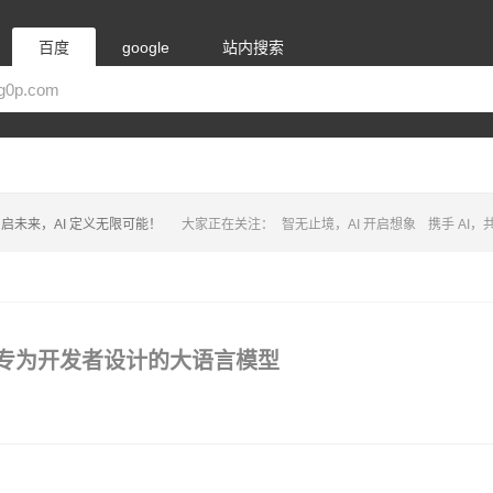
百度
google
站内搜索
启未来，AI 定义无限可能！
大家正在关注：
智无止境，AI 开启想象
携手 AI
ns 推出专为开发者设计的大语言模型