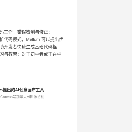
编码工作。
错误检测与修正
：
析代码模式，Mellum 可以提出优
以帮助开发者快速生成基础代码框
习与教育
：对于初学者或正在学
eogram推出的AI创意画布工具
am Canvas是加拿大AI图像初创...