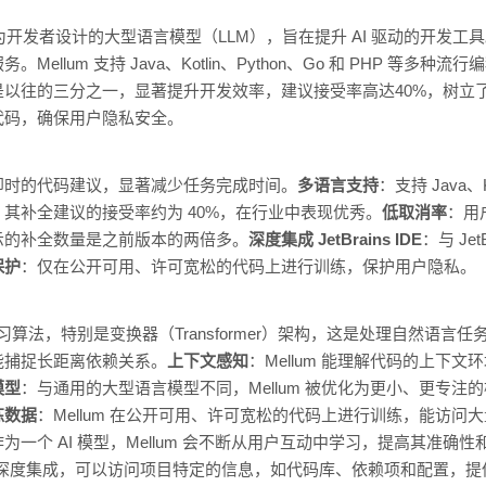
的一款专为开发者设计的大型语言模型（LLM），旨在提升 AI 驱动的开发工具。通
llum 支持 Java、Kotlin、Python、Go 和 PHP 等多
以往的三分之一，显著提升开发效率，建议接受率高达40%，树立了行业
代码，确保用户隐私安全。
即时的代码建议，显著减少任务完成时间。
多语言支持
：支持 Java、K
：其补全建议的接受率约为 40%，在行业中表现优秀。
低取消率
：用
示的补全数量是之前版本的两倍多。
深度集成 JetBrains IDE
：与 Je
保护
：仅在公开可用、许可宽松的代码上进行训练，保护用户隐私。
度学习算法，特别是变换器（Transformer）架构，这是处理自然语
能捕捉长距离依赖关系。
上下文感知
：Mellum 能理解代码的上下
模型
：与通用的大型语言模型不同，Mellum 被优化为更小、更专
练数据
：Mellum 在公开可用、许可宽松的代码上进行训练，能访
为一个 AI 模型，Mellum 会不断从用户互动中学习，提高其准确
ins 的 IDE 深度集成，可以访问项目特定的信息，如代码库、依赖项和配