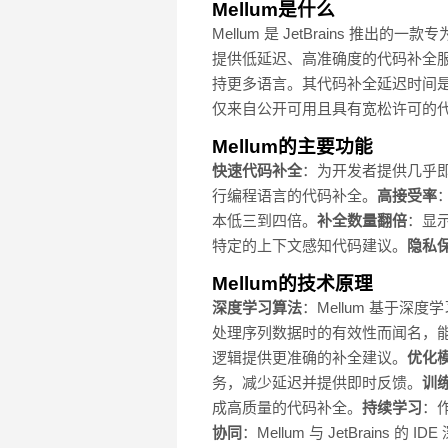
Mellum是什么
Mellum 是 JetBrains 推出
提供低延迟、高准确度的代码补全服务。Me
持更多语言。其代码补全延迟时间是
仅来自公开可用且具有宽松许可的
Mellum的主要功能
快速代码补全
：为开发者提供几乎
行编程语言的代码补全。
高接受率
本低三到四倍。
补全数量翻倍
：显
特定的上下文感知代码建议。
隐私
Mellum的技术原理
深度学习算法
：Mellum 基于深
处理序列数据时的有效性而闻名，
逻辑提供更准确的补全建议。
优化
务，减少延迟并提供即时反馈。
训
成高质量的代码补全。
持续学习
：作
协同
：Mellum 与 JetBra