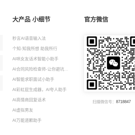
大产品 小细节
官方微信
秒言AI语音输入法
个知-知我所想 助我所行
AI哄女友话术智能小助手
AI合同风险检查师-让你避坑的智能小助手
AI智能求职面试小助手
AI彩虹屁生成器，AI夸人助手
AI高情商回复话术
扫描微信号：
8718847
AI虚拟男友
AI万能道歉助手