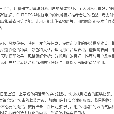
的服装推荐平台，用机器学习算法分析用户的身体特征、个人风格和喜好
和配饰，OUTFITS AI根据用户的风格偏好推荐合适的搭配，考虑
和虚拟试衣间等功能，让用户能上传衣物照片，用图像识别技术管理
好。
特征、风格偏好、肤色、发色等信息，提供定制化的服装搭配建议。
动识别衣物的种类、颜色和风格，帮助用户管理衣柜。
虚拟试衣间
：
，预览搭配效果。
风格偏好分析
：分析用户的喜好，推荐与用户风格
考虑用户的穿着场合和当地的气候条件，确保穿搭既时尚又实用。
II获取日常上班、上学或休闲活动的穿搭建议，快速找到适合的服装搭配
AI提供符合场合要求的着装建议，帮助用户打造合适的形象。
节日购物
：
少不必要的购买。
旅行准备
：在计划旅行时，用户根据目的地的气候
媒体影响者创造多样化的内容，为粉丝提供穿搭灵感。