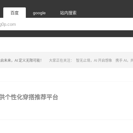
百度
google
站内搜索
启未来，AI 定义无限可能！
大家正在关注：
智无止境，AI 开启想象
携手 AI
驱动的提供个性化穿搭推荐平台