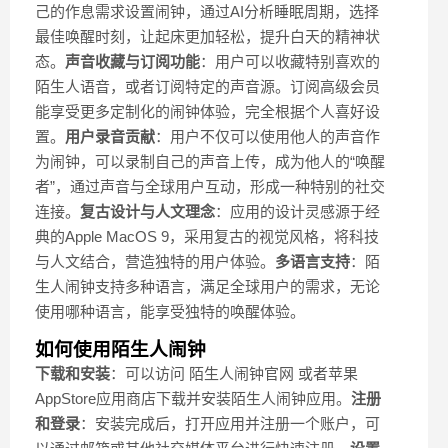
己的作息需求设置闹钟，通过AI分析睡眠周期，选择
最佳唤醒时刻，让起床更加轻松，提升白天的精神状
态。
声音收藏与订阅功能
：用户可以收藏特别喜欢的
陌生人语音，或者订阅特定的声音源。订阅高级会员
能享受更多定制化的闹钟体验，完全根据个人喜好设
置。
用户录音贡献
：用户不仅可以使用他人的声音作
为闹钟，可以录制自己的声音上传，成为他人的“唤醒
者”，通过声音与全球用户互动，形成一种特别的社交
连接。
复古设计与人文理念
：应用的设计灵感源于经
典的Apple MacOS 9，采用复古的视觉风格，将科技
与人文结合，营造独特的用户体验。
多语言支持
：陌
生人闹钟支持多种语言，满足全球用户的需求，无论
使用哪种语言，能享受独特的唤醒体验。
如何使用陌生人闹钟
下载和安装
：可以访问 陌生人闹钟官网 或者苹果
AppStore应用商店下载并安装陌生人闹钟应用。
注册
和登录
：安装完成后，打开应用并注册一个账户，可