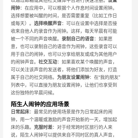
以通过邮箱或其他社交媒体平台进行快速注册。
设置
闹钟
：在应用中，可以根据个人作息时间设置闹钟。
选择想要被叫醒的时间，是否需要重复（比如工作日
或每天）。
选择唤醒声音
：可以在设置中选择是否接
收来自他人的录音作为闹钟。这样，每天早晨有可能
被一个不同的声音唤醒。
录制自己的语音
：如果愿
意，也可以录制自己的语音作为闹钟，这些录音可以
用于自己的闹钟，也可以分享给朋友或成为其他用户
的闹钟声音。
社交互动
：如果喜欢某个唤醒的声音，
可以关注该声音的发送者，将他们添加为好友，打造
属于自己的社交网络。
为朋友设置闹钟
：在“我的朋友”
列表中，可以直接为朋友设置闹钟，让他们也享受到
这份独特的早晨问候。
陌生人闹钟的应用场景
日常起床
：最常见的使用场景是作为日常起床的闹
钟，用一个温暖或激励的声音开始新的一天，增加起
床的乐趣。
克服时差
：对于经常跨时区旅行的人来
说，陌生人闹钟可以提供来自不同时区的真人声音，