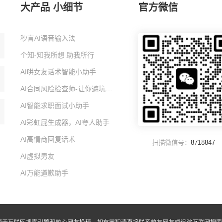
大产品 小细节
官方微信
秒言AI语音输入法
个知-知我所想 助我所行
AI哄女友话术智能小助手
AI合同风险检查师-让你避坑的智能小助手
AI智能求职面试小助手
AI彩虹屁生成器，AI夸人助手
AI高情商回复话术
扫描微信号：
8718847
AI虚拟男友
AI万能道歉助手