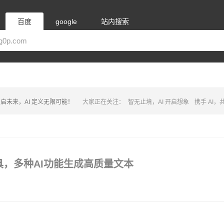
百度
google
站内搜索
启未来，AI 定义无限可能！
大家正在关注：
智无止境，AI 开启想象
携手 AI
辅助工具，多种AI功能生成高质量文本