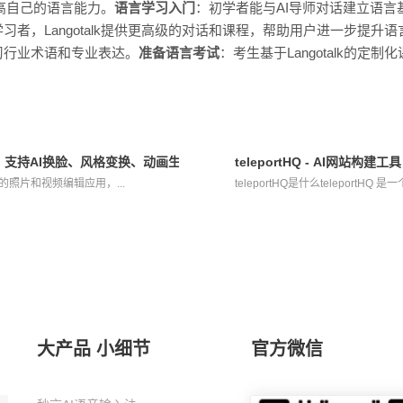
k提高自己的语言能力。
语言学习入门
：初学者能与AI导师对话建立语
习者，Langotalk提供更高级的对话和课程，帮助用户进一步提升语
习行业术语和专业表达。
准备语言考试
：考生基于Langotalk的定
应用，支持AI换脸、风格变换、动画生成
teleportHQ - AI网站
驱动的照片和视频编辑应用，...
teleportHQ是什么teleportH
大产品 小细节
官方微信