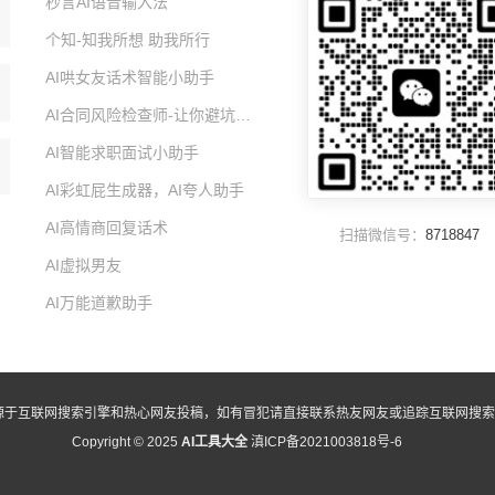
秒言AI语音输入法
个知-知我所想 助我所行
AI哄女友话术智能小助手
AI合同风险检查师-让你避坑的智能小助手
AI智能求职面试小助手
AI彩虹屁生成器，AI夸人助手
AI高情商回复话术
扫描微信号：
8718847
AI虚拟男友
AI万能道歉助手
源于互联网搜索引擎和热心网友投稿，如有冒犯请直接联系热友网友或追踪互联网搜索
Copyright © 2025
AI工具大全
滇ICP备2021003818号-6