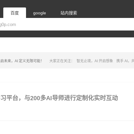
百度
google
站内搜索
启未来，AI 定义无限可能！
大家正在关注：
智无止境，AI 开启想象
携手 AI
I语言学习平台，与200多AI导师进行定制化实时互动