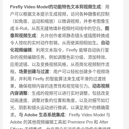
Firefly Video Model的功能特色
文本到视频生成
：用
户可以根据文本提示生成视频，访问各种摄像机控制
（如角度、运动和缩放）以微调视频，并参考图像生
成 B-Roll，从而无缝地填补视频时间线中的空白。
图
像到视频生成
：允许创作者将静态镜头或插图转换成
令人惊叹的实时动作剪辑，从而使其栩栩如生。
自动
化视频编辑
：利用文本指令，Firefly 能够自动执行复
杂的视频编辑任务，例如调整色彩分级、添加特效、
应用滤镜、以及变换视频风格，从而简化视频制作流
程。
场景创建与过渡
：用户可以轻松创建多个视频场
景，并利用 Firefly 的智能算法来生成平滑的过渡效
果，确保视频内容的连贯性和视觉吸引力。
动态视频
内容调整
：生成的视频可以进行实时调整，包括改变
动画速度、调整对象的位置和角度，以及对细节如灯
光、阴影和镜头运动进行微调，以满足用户的精确需
求。
与 Adobe 生态系统集成
：Firefly Video Model 与
Adobe 的其他视频编辑工具如 Premiere Pro 和 After