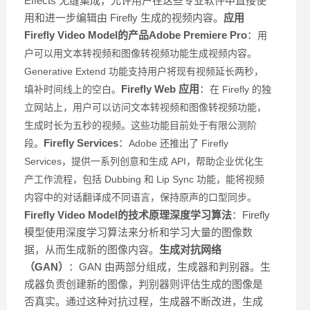
Effects 无缝集成，允许用户在这些专业软件中直接使
用和进一步编辑由 Firefly 生成的视频内容。
应用
Firefly Video Model的产品
Adobe Premiere Pro
：
用
户可以用文本转视频和图像转视频功能生成视频内容。
Generative Extend 功能支持用户将现有视频延长两秒，
Firefly Web 应用
：
填补时间线上的空白。
在 Firefly 的独
立网站上，用户可以访问文本转视频和图像转视频功能，
生成时长为五秒的视频。这些功能目前处于有限公测阶
Firefly Services
：
段。
Adobe 还推出了 Firefly
Services，提供一系列创意和生成 API，帮助企业优化生
产工作流程，包括 Dubbing 和 Lip Sync 功能，能将视频
内容中的对话翻译成不同语言，保持原声的口型同步。
Firefly Video Model的技术原理
深度学习算法
：Firefly
模型使用深度学习算法来分析和学习大量的图像数
据，从而生成新的图像内容。
生成对抗网络
（GAN）
：GAN 由两部分组成，生成器和判别器。生
成器负责创建新的图像，判别器则评估生成的图像是
否真实。通过这种对抗过程，生成器不断改进，生成