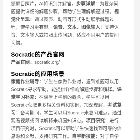
摄题目照片，AI将识别并解答。
步骤详解
：为复杂问
题提供详细的解题步骤，帮助学生理解解题过程。
视
觉化呈现
：通过图表、动画等形式生动展示解题过
程，使学习更有趣。
语音、文本、图像输入
：支持语
音、文本输入或拍照上传问题，适应不同用户的提问
习惯。
Socratic的产品官网
产品官网：
socratic.org/
Socratic的应用场景
家庭作业辅导
：学生在家做作业时，遇到难题可以用
Socratic寻求帮助，能提供详细的解题步骤和解释。
课
堂学习补充
：在课堂上学到的概念，学生可以用
Socratic获取更多相关资料和实例，加深理解。
考试复
习
：备考期间，学生可以用Socratic来复习难点，通过
观看视频或阅读解释来巩固知识点。
项目研究
：进行
项目研究时，Socratic可以帮助学生快速找到可靠的信
息源和文献，支持研究工作。
自学新技能
：对于自学