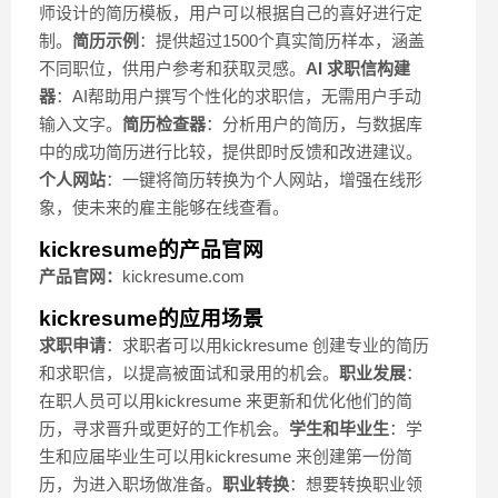
师设计的简历模板，用户可以根据自己的喜好进行定
制。
简历示例
：提供超过1500个真实简历样本，涵盖
不同职位，供用户参考和获取灵感。
AI 求职信构建
器
：AI帮助用户撰写个性化的求职信，无需用户手动
输入文字。
简历检查器
：分析用户的简历，与数据库
中的成功简历进行比较，提供即时反馈和改进建议。
个人网站
：一键将简历转换为个人网站，增强在线形
象，使未来的雇主能够在线查看。
kickresume的产品官网
产品官网：
kickresume.com
kickresume的应用场景
求职申请
：求职者可以用kickresume 创建专业的简历
和求职信，以提高被面试和录用的机会。
职业发展
：
在职人员可以用kickresume 来更新和优化他们的简
历，寻求晋升或更好的工作机会。
学生和毕业生
：学
生和应届毕业生可以用kickresume 来创建第一份简
历，为进入职场做准备。
职业转换
：想要转换职业领