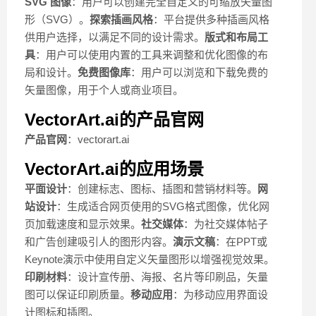
SVG 图像
：用户可以创建完全自定义的可缩放矢量图
形（SVG）。
探索插画风格
：平台提供多种插画风格
供用户选择，以满足不同的设计需求。
版式和布局工
具
：用户可以使用内置的工具来调整和优化图像的布
局和设计。
免费图像库
：用户可以浏览和下载免费的
矢量图像，用于个人或商业项目。
VectorArt.ai的产品官网
产品官网
：vectorart.ai
VectorArt.ai的应用场景
平面设计
：创建标志、图标、插图和营销材料等。
网
站设计
：生成适合网页使用的SVG格式图像，优化网
页加载速度和显示效果。
社交媒体
：为社交媒体帖子
和广告创建吸引人的图形内容。
演示文稿
：在PPT或
Keynote演示中使用自定义矢量图形以增强视觉效果。
印刷材料
：设计宣传册、海报、名片等印刷品，矢量
图可以保证印刷质量。
移动应用
：为移动应用界面设
计图标和插图。