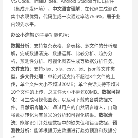
VS Code、IntelliJ Idea、Android Studios等IDE插件
（集成开发环境）。
中文语言理解
：在代码生成测试
集中表现优秀，代码生成一次通过率达75.6%，居于业
内领先水平。
办公小浣熊
的主要功能包括：
数据分析
：支持复杂表格、多表格、多文件的分析理
解，完成数据清洗、数据运算、比较分析、趋势分
析，预测性分析、可视化图表生成等数据分析任务。
文件支持
：支持xlsx、xls、csv、txt、json等文件类
型。
多文件处理
：单轮对话支持不超过3个文件的上
传，单个文件大小不超过20MB；单个会话支持不超过
10个文件的上传，总文件大小不超过80MB。
数据可视
化
：可生成可视化图表，以及可下载的各类数据文
件。
自然语言输入
：通过用户的自然语言输入，自动
将数据转化为有意义的分析和可视化结果。
数据清
洗
：能够识别并处理数据中的缺失值和错误数据。
预
测性分析
：能够根据历史数据进行趋势预测和数据分