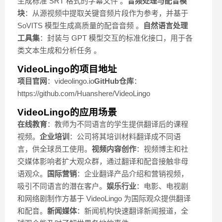
生成标准 SRT 格式的字幕文件 。
音频处理与配音模
块
：从源视频中提取关键音频片段作为参考，并基于
SoVITS 模型生成高质量的配音音频 。
自然语言处理
工具集
：封装与 GPT 模型交互的标准化接口，用于各
类文本生成和分析任务 。
VideoLingo的项目地址
项目官网
：videolingo.io
GitHub仓库
：
https://github.com/Huanshere/VideoLingo
VideoLingo的应用场景
在线教育
：教师为不同语言的学生提供翻译后的课程
视频。
企业培训
：公司将其培训材料翻译成不同语
言，供全球员工使用。
视频内容创作
：视频博主和社
交媒体影响者扩大观众群，通过翻译和配音接触非母
语观众。
国际营销
：企业翻译产品介绍和营销视频，
吸引不同语言的潜在客户。
娱乐行业
：电影、电视剧
和网络剧制作方基于 VideoLingo 为国际观众提供翻译
和配音。
新闻媒体
：新闻机构快速翻译新闻报道，全