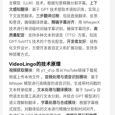
言模型（LLM）技术，根据句意精确分割字幕。
上下
文感知翻译
：基于 GPT 技术提取术语知识库，实现上
下文连贯翻译。
三步翻译过程
：包括直接翻译、反思
和意译，确保翻译质量。
精确字幕对齐
：用 WhisperX
技术进行单词级时间轴字幕识别，确保字幕同步。
高
质量配音
：支持多种文本到语音（TTS）方案，包括
GPT-SoVITS 技术的个性化配音。
开发者友好
：结构
化文件设计，方便开发者自定义和扩展功能，支持多
种部署方式。
VideoLingo的技术原理
视频获取模块
：用
yt_dlp
库从YouTube链接下载视
频或上传本地文件 。
音频处理与语音识别模块
：基于
Whisper 模型进行高精度的语音识别，生成带时间戳的
文本转录结果 。
文本处理与翻译模块
：基于 SpaCy 自
然语言处理工具进行文本分割，并结合 GPT 模型进行
语义理解和翻译 。
字幕处理与合成模块
：根据字幕格
式规范，对翻译后的文本进行精确分割和时间对齐，