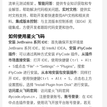
流单元测试框架 。
智能问答
：提供专业知识获取和专
业解答，帮助解决代码相关问题。
实时文档
：提供实
时文档支持，帮助开发者快速查找API文档和相关资
料。
集成版本控制
：与主流版本控制系统（如Git）无
缝集成，方便开发者跟踪代码变更和协作。
如何使用星火飞码
安装 JetBrains 系列 IDE
：首先确保开发环境是
JetBrains 系列 IDE，如 IntelliJ IDEA。
安装 iFlyCode
插件
：可以通过两种方式安装 iFlyCode 插件。
从插件
市场直接安装
：打开 IDE，使用快捷键
Ctrl + Alt
+ S
或点击 “File” -> “Settings” -> “Plugins”，搜索
iFlyCode 进行安装。
从本地安装包安装插件
：同样打
开 IDE，使用快捷键
Ctrl + Alt + S
，点击右上方
设置图标，选择 “Install Plugin from Disk” 进行安装。
访问星火飞码官网
：访问星火飞码官网
iflycode.xfyun.cn ，注册登录账号。
账号登录
：在 IDE
中点击插件登录，使用讯飞开放平台账号登录，若无