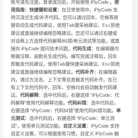
账号请先注册。登录成功后，开始使用 iFlyCode 。
使
用指南
：
快捷键和设置
：在日常使用中，iFlyCode 支
持沉浸式生成/补齐代码。您可以通过回车、空格等按
键自动生成代码建议，使用
Tab
键采纳建议、
Esc
拒绝
建议或直接继续编程忽略建议。您还可以通过右键或
对话框上方选择代码解释/纠错/单元测试等功能，或直
接向 iFlyCode 提问技术问题。
代码生成
：在编辑器内
根据注释、函数名生成代码。编写完成注释后，回车
即触发代码建议，使用
Tab
键快捷采纳建议、
Esc
拒绝
建议或直接继续编程忽略建议。
代码补齐
：在编辑器
内，通过方法名、上下文等信息触发代码补齐。在已
有上下文的代码中，回车、空格均会自动触发代码建
议。
代码解释
：选中代码后，右键选择 “iFlyCode：代
码解释”使用代码解释功能。
代码纠错
：选中代码后，
右键选择 “iFlyCode：代码纠错”使用代码纠错功能。
单
元测试
：选中代码后，右键选择 “iFlyCode：单元测
试”，使用单元测试功能。
自定义设置
：iFlyCode 支持
自定义设置，可以根据使用习惯，自定义 iFlyCode 触