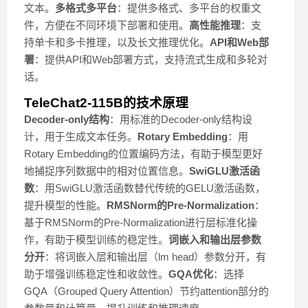
文本。
多格式多平台
：提供多格式、多平台的权重文
件，方便在不同环境下部署和使用。
高性能推理
：支
持单卡和多卡推理，以及长文推理优化。
API和Web部
署
：提供API和Web部署方式，支持流式生成和多轮对
话。
TeleChat2-115B的技术原理
Decoder-only结构
：用标准的Decoder-only结构设
计，用于生成文本任务。
Rotary Embedding
：用
Rotary Embedding的位置编码方法，有助于模型更好
地捕捉序列数据中的相对位置信息。
SwiGLU激活函
数
：用SwiGLU激活函数替代传统的GELU激活函数，
提升模型的性能。
RMSNorm的Pre-Normalization
：
基于RMSNorm的Pre-Normalization进行层标准化操
作，有助于模型训练的稳定性。
词嵌入和输出层参数
分开
：将词嵌入层和输出层（lm head）参数分开，有
助于增强训练稳定性和收敛性。
GQA优化
：选择
GQA（Grouped Query Attention）节约attention部分的