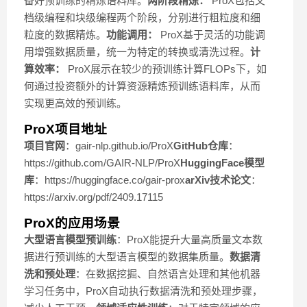
备好预训练的精炼语料库。
两阶段精炼：
ProX包括文
档级编程和块级编程两个阶段，分别进行粗粒度和细
粒度的数据精炼。
功能调用：
ProX基于灵活的功能调
用增强数据质量，统一为特定的转换或清洗过程。
计
算效率：
ProX展示在较少的预训练计算FLOPs下，如
何通过投资额外的计算资源精炼预训练语料库，从而
实现更高效的预训练。
ProX项目地址
项目官网
：gair-nlp.github.io/ProX
GitHub仓库
：
https://github.com/GAIR-NLP/ProX
HuggingFace模型
库
：https://huggingface.co/gair-prox
arXiv技术论文
：
https://arxiv.org/pdf/2409.17115
ProX的应用场景
大型语言模型预训练
：ProX能提升大量高质量文本数
据进行预训练的大型语言模型的数据集质量。
数据清
洗和预处理
：在数据挖掘、自然语言处理和其他机器
学习任务中，ProX自动执行数据清洗和预处理步骤，