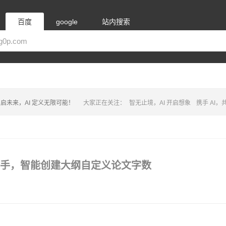
百度
google
站内搜索
启未来，AI 定义无限可能！
大家正在关注：
智无止境，AI 开启想象
携手 AI
学术写作助手，智能创建大纲自定义论文字数