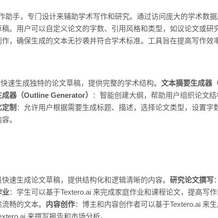
工智能的写作助手，专门设计来辅助学术写作和研究。通过访问庞大的学术
。用户可以自定义论文的字数、引用风格和类型，如议论文或研究报告。T
创作，确保生成的文本无抄袭并符合学术标准。工具旨在提高写作效
：快速生成独特的论文草稿，提供完整的学术结构。
文本摘要生成器（Tex
器（Outline Generator）
：智能创建大纲，帮助用户组织论文结
化定制
：允许用户根据需要生成标题、描述，选择论文类型，设置字
内容。
员快速生成论文草稿，提供结构化和逻辑清晰的内容。
研究论文撰写
作业
：学生可以基于Textero.ai 来完成家庭作业和课程论文，提高写
然流畅的文本。
内容创作
：博主和内容创作者可以基于Textero.ai
tero.ai 来撰写报告和市场分析。