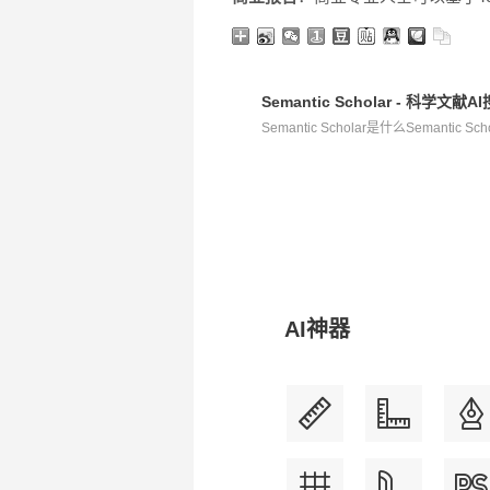
Semantic Scholar - 科
Semantic Scholar是什么Semantic S
AI神器