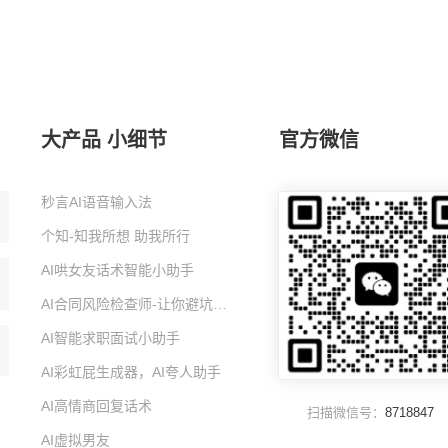
大产品 小细节
官方微信
秒言AI语音输入法
个知-知我所想 助我所行
AI哄女友话术智能小助手
AI合同风险检查师-让你避坑的智能小助手
AI智能求职面试小助手
AI彩虹屁生成器，AI夸人助手
AI高情商回复话术
扫描微信号：
8718847
AI虚拟男友