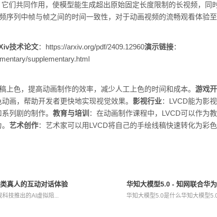
ttention），它们共同作用，使模型能生成超出原始固定长度限制的长视频
视频序列中帧与帧之间的时间一致性，对于动画视频的流畅观看体验
rXiv技术论文
：https://arxiv.org/pdf/2409.12960
演示链接
：
plementary/supplementary.html
线稿上色，提高动画制作的效率，减少人工上色的时间和成本。
游戏开
色动画，帮助开发者更快地实现视觉效果。
影视行业
：LVCD能为影
和系列剧的制作。
教育与培训
：在动画制作课程中，LVCD可以作为
力。
艺术创作
：艺术家可以用LVCD将自己的手绘线稿快速转化为彩
提供类真人的互动对话体验
华知大模型5.0 - 知网联合
科技推出的AI虚拟陪...
华知大模型5.0是什么华知大模型5.