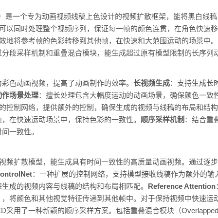
or Diffusion）是一个专为动画视频线稿上色设计的视频扩散框架，能将
，可以同时处理整个视频序列，保证每一帧的颜色连贯，在角色快速
有效地将参考帧的色彩转移到其他帧，在快速和大范围运动的场景中。
过分段采样机制和重叠混合模块，能生成超过原有模型限制的长序列
为彩色动画视频，提高了动画制作的效率。
长视频生成
：支持生成长
动作场景处理
：擅长处理包含大幅度运动的动画场景，确保颜色一致
的控制网络，提供额外的控制，确保生成的视频与线稿的布局和结构
帧，在快速运动场景中，保持色彩的一致性。
顺序采样机制
：结合重
时间一致性。
练的视频扩散模型，能生成具有时间一致性的高质量动画视频。通过逐
ontrolNet
：一种扩展的控制网络，支持模型接收线稿作为额外的输
保生成的视频内容与线稿的结构和布局相匹配。
Reference Attention
），将颜色和其他视觉特征传递到其他帧中。对于保持视频中快速运
采用了一种新颖的顺序采样方案。包括重叠混合模块（Overlapped Ble