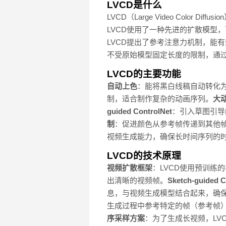
LVCD是什么
LVCD（Large Video Col
LVCD使用了一种先进的扩散模型
LVCD提出了参考注意力机制，能
不受原始模型固定长度的限制，通
LVCD的主要功能
自动上色
：能将黑白线稿自动转化
制，适合制作复杂的动画序列。
大
guided ControlNet
：引入草图引导
制
：促进颜色从参考帧传递到其他
视频生成能力，确保长时间序列的
LVCD的技术原理
视频扩散框架
：LVCD使用预训
出清晰的视频帧。
Sketch-guided C
息，与视频生成模型结合起来，确
生成过程中参考特定的帧（参考帧
序采样方案
：为了生成长视频，LVCD