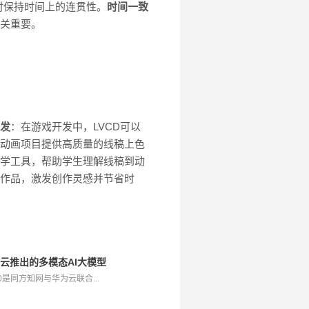
，同时保持时间上的连贯性。
时间一致
至关重要。
发
：在游戏开发中，LVCD可以
视动画项目提供高质量的线稿上色
教学工具，帮助学生理解线稿到动
色作品，激发创作灵感并节省时
华为云推出的多模态AI大模型
0是同方知网与华为云联合...