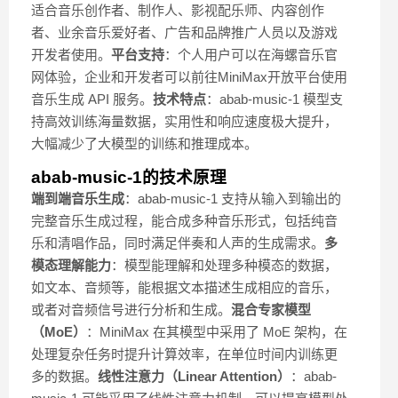
适合音乐创作者、制作人、影视配乐师、内容创作
者、业余音乐爱好者、广告和品牌推广人员以及游戏
开发者使用。
平台支持
：个人用户可以在海螺音乐官
网体验，企业和开发者可以前往MiniMax开放平台使用
音乐生成 API 服务。
技术特点
：abab-music-1 模型支
持高效训练海量数据，实用性和响应速度极大提升，
大幅减少了大模型的训练和推理成本。
abab-music-1的技术原理
端到端音乐生成
：abab-music-1 支持从输入到输出的
完整音乐生成过程，能合成多种音乐形式，包括纯音
乐和清唱作品，同时满足伴奏和人声的生成需求。
多
模态理解能力
：模型能理解和处理多种模态的数据，
如文本、音频等，能根据文本描述生成相应的音乐，
或者对音频信号进行分析和生成。
混合专家模型
（MoE）
：MiniMax 在其模型中采用了 MoE 架构，在
处理复杂任务时提升计算效率，在单位时间内训练更
多的数据。
线性注意力（Linear Attention）
：abab-