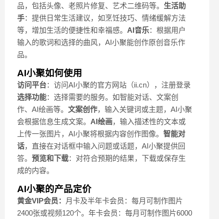
品，包括头像、老照片修复、艺术二维码等。
生活助
手
：提供日常生活建议，如烹饪技巧、情绪缓解方法
等，增加生活的便捷性和幸福感。
AI音乐
：根据用户
输入的歌词和选择的曲风，AI小聚能创作原创音乐作
品。
AI小聚如何使用
访问平台
：访问AI小聚的官方网站（ii.cn），注册登录
选择功能
：选择需要的服务。如智能对话、文案创
作、AI绘画等。
文案创作
，输入关键词或主题，AI小聚
会根据信息生成文案。
AI绘画
，输入描述性的文本或
上传一张图片，AI小聚将根据内容创作图像。
智能对
话
，直接在对话框中输入问题或话题，AI小聚提供回
答。
预览和下载
：对符合预期的结果，下载或保存生
成的内容。
AI小聚的产品定价
黄金VIP会员：
月卡及半年卡会员：每月可制作图片
2400张或视频120个。年卡会员：每月可制作图片6000