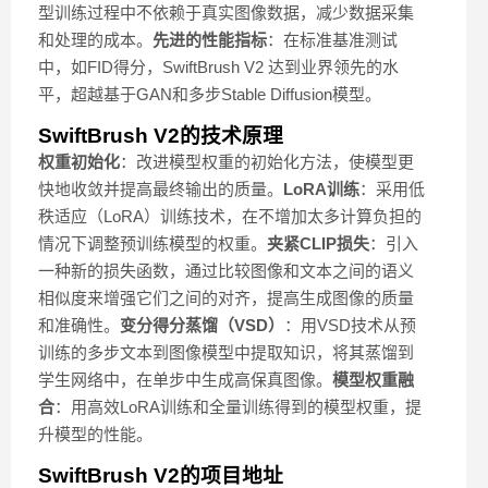
型训练过程中不依赖于真实图像数据，减少数据采集
和处理的成本。
先进的性能指标
：在标准基准测试
中，如FID得分，SwiftBrush V2 达到业界领先的水
平，超越基于GAN和多步Stable Diffusion模型。
SwiftBrush V2的技术原理
权重初始化
：改进模型权重的初始化方法，使模型更
快地收敛并提高最终输出的质量。
LoRA训练
：采用低
秩适应（LoRA）训练技术，在不增加太多计算负担的
情况下调整预训练模型的权重。
夹紧CLIP损失
：引入
一种新的损失函数，通过比较图像和文本之间的语义
相似度来增强它们之间的对齐，提高生成图像的质量
和准确性。
变分得分蒸馏（VSD）
：用VSD技术从预
训练的多步文本到图像模型中提取知识，将其蒸馏到
学生网络中，在单步中生成高保真图像。
模型权重融
合
：用高效LoRA训练和全量训练得到的模型权重，提
升模型的性能。
SwiftBrush V2的项目地址