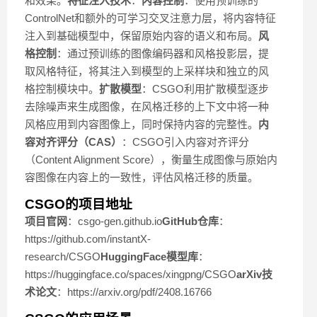
和效果。
特征注入技术
：
内容控制
：使用预训练的
ControlNet和额外的可学习交叉注意力层，将内容特征
注入到基础模型中，保留原始内容的语义和布局。
风
格控制
：通过预训练的图像编码器和风格投影层，提
取风格特征，将其注入到模型的上采样块和独立的风
格控制模块中。
扩散模型
：CSGO利用扩散模型逐步
去除噪声来生成图像，在风格迁移的上下文中将一种
风格应用到内容图像上，同时保持内容的完整性。
内
容对齐评分（CAS）
：CSGO引入内容对齐评分
（Content Alignment Score），衡量生成图像与原始内
容图像在内容上的一致性，评估风格迁移的质量。
CSGO的项目地址
项目官网
：csgo-gen.github.io
GitHub仓库
：
https://github.com/instantX-
research/CSGO
HuggingFace模型库
：
https://huggingface.co/spaces/xingpng/CSGO
arXiv技
术论文
：https://arxiv.org/pdf/2408.16766