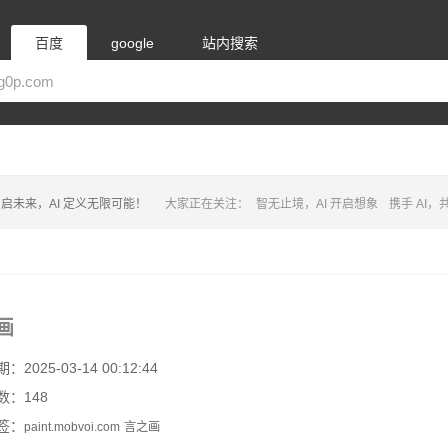
百度
google
站内搜索
启未来，AI 定义无限可能！
大家正在关注：
智无止境，AI 开启想象
携手 AI
画
2025-03-14 00:12:44
数：148
签：
paint.mobvoi.com
言之画