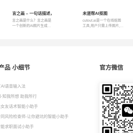
像创作解决方案
言之画 – 一句话描述，快速生成高质量商用图片素材
未道帮AI抠图
言之画是什么？言之画是
cutout.ai是一个在线抠图
一个创新的AI图片生成平
工具,用户只需上传图片,即
台，旨在通...
可通过AI...
产品 小细节
官方微信
AI语音输入法
-知我所想 助我所行
I哄女友话术智能小助手
I合同风险检查师-让你避坑的智能小助手
I智能求职面试小助手