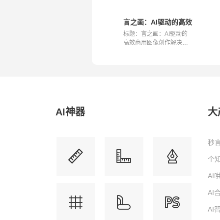
言之画：AI驱动的高效商用图
标题：言之画：AI驱动的
高效商用图像创作解决方
案 引言 在...
AI神器
大
秒言
个知
A
A
A