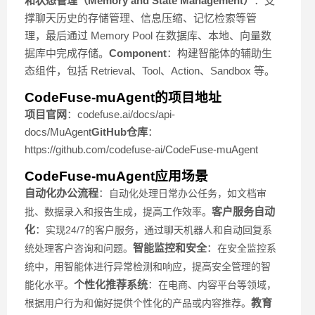
和状态管理（Memory and State Management）
：支
撑聊天历史的存储管理、信息压缩、记忆检索等管
理，最后通过 Memory Pool 在数据库、本地、向量数
据库中完成存储。
Component
：构建智能体的辅助生
态组件，包括 Retrieval、Tool、Action、Sandbox 等。
CodeFuse-muAgent的项目地址
项目官网
：codefuse.ai/docs/api-
docs/MuAgent
GitHub仓库
：
https://github.com/codefuse-ai/CodeFuse-muAgent
CodeFuse-muAgent应用场景
自动化办公流程
：
自动化处理日常办公任务，如文档审
客户服务自动
批、数据录入和报告生成，提高工作效率。
化
：
实现24/7的客户服务，通过聊天机器人和自动回复系
智能监控和安全
：
统处理客户咨询和问题。
在安全监控系
统中，用智能体进行异常检测和响应，提高安全管理的智
个性化推荐系统
：
能化水平。
在电商、内容平台等领域，
教育
根据用户行为和偏好提供个性化的产品或内容推荐。