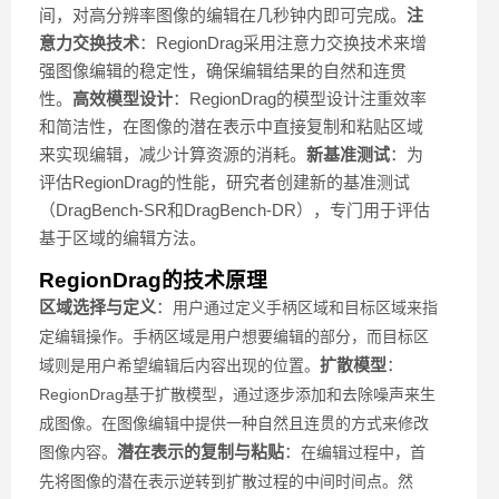
间，对高分辨率图像的编辑在几秒钟内即可完成。
注
意力交换技术
：RegionDrag采用注意力交换技术来增
强图像编辑的稳定性，确保编辑结果的自然和连贯
性。
高效模型设计
：RegionDrag的模型设计注重效率
和简洁性，在图像的潜在表示中直接复制和粘贴区域
来实现编辑，减少计算资源的消耗。
新基准测试
：为
评估RegionDrag的性能，研究者创建新的基准测试
（DragBench-SR和DragBench-DR），专门用于评估
基于区域的编辑方法。
RegionDrag的技术原理
区域选择与定义
：
用户通过定义手柄区域和目标区域来指
定编辑操作。手柄区域是用户想要编辑的部分，而目标区
扩散模型
：
域则是用户希望编辑后内容出现的位置。
RegionDrag基于扩散模型，通过逐步添加和去除噪声来生
成图像。在图像编辑中提供一种自然且连贯的方式来修改
潜在表示的复制与粘贴
：
图像内容。
在编辑过程中，首
先将图像的潜在表示逆转到扩散过程的中间时间点。然