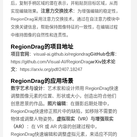
后，复制手柄区域的潜在表示，并粘贴到目标区域，从而
注意力交换技术
：
实现编辑效果。
为增强编辑的稳定性，
RegionDrag采用注意力交换技术。通过在自注意力模块中
交换关键信息，帮助保持图像特征的一致性，在编辑过程
中维持图像的自然性和连贯性。
RegionDrag的项目地址
项目官网
：visual-ai.github.io/regiondrag
GitHub仓库
：
https://github.com/Visual-AI/RegionDrag
arXiv技术论
文
：https://arxiv.org/pdf/2407.18247
RegionDrag的应用场景
数字艺术与设计
：艺术家和设计师用 RegionDrag快速
调整图像元素的位置、形状或大小，创造出符合他们
创意愿景的作品。
照片编辑
：在摄影后期处理中，
RegionDrag快速修正照片中的缺陷，如移除不需要的
物体或调整人物姿势。
虚拟现实（VR）与增强现实
（AR）
：在 VR 或 AR 内容的创建过程中，
RegionDrag快速编辑和调整虚拟元素，来适应不同的