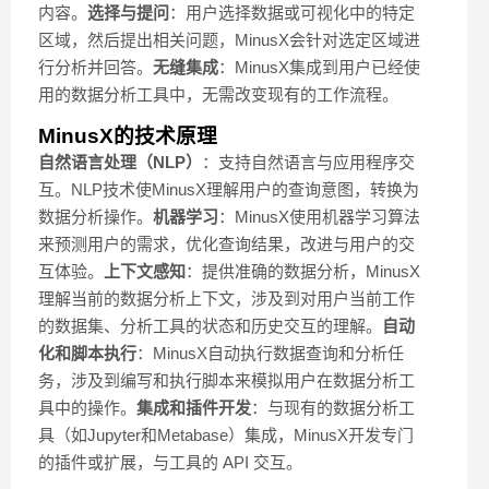
内容。
选择与提问
：用户选择数据或可视化中的特定
区域，然后提出相关问题，MinusX会针对选定区域进
行分析并回答。
无缝集成
：MinusX集成到用户已经使
用的数据分析工具中，无需改变现有的工作流程。
MinusX的技术原理
自然语言处理（NLP）
：支持自然语言与应用程序交
互。NLP技术使MinusX理解用户的查询意图，转换为
数据分析操作。
机器学习
：MinusX使用机器学习算法
来预测用户的需求，优化查询结果，改进与用户的交
互体验。
上下文感知
：提供准确的数据分析，MinusX
理解当前的数据分析上下文，涉及到对用户当前工作
的数据集、分析工具的状态和历史交互的理解。
自动
化和脚本执行
：MinusX自动执行数据查询和分析任
务，涉及到编写和执行脚本来模拟用户在数据分析工
具中的操作。
集成和插件开发
：与现有的数据分析工
具（如Jupyter和Metabase）集成，MinusX开发专门
的插件或扩展，与工具的 API 交互。