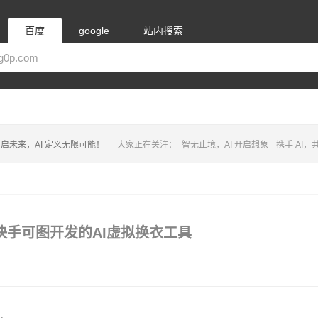
百度
google
站内搜索
启未来，AI 定义无限可能！
大家正在关注：
智无止境，AI 开启想象
携手 AI
-On – 快手可图开发的AI虚拟换衣工具