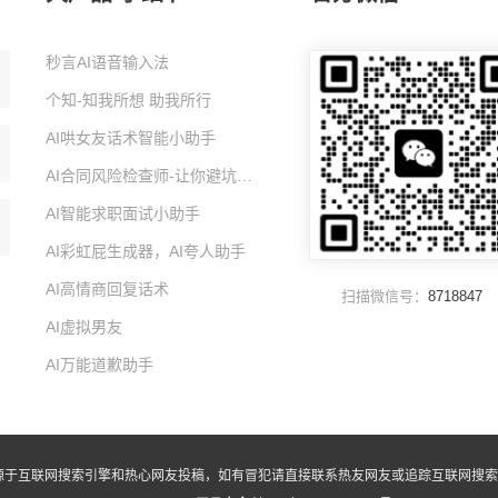
秒言AI语音输入法
个知-知我所想 助我所行
AI哄女友话术智能小助手
AI合同风险检查师-让你避坑的智能小助手
AI智能求职面试小助手
AI彩虹屁生成器，AI夸人助手
AI高情商回复话术
扫描微信号：
8718847
AI虚拟男友
AI万能道歉助手
源于互联网搜索引擎和热心网友投稿，如有冒犯请直接联系热友网友或追踪互联网搜索