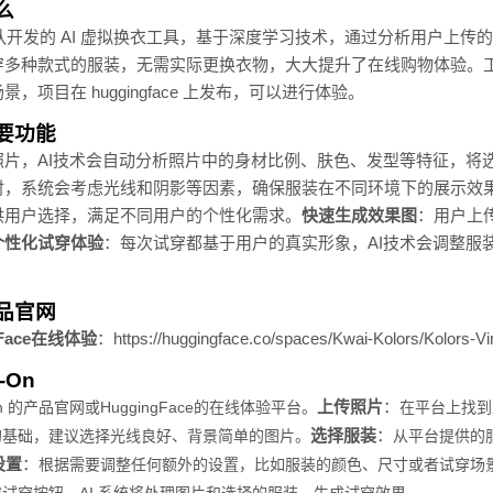
什么
On是快手可图团队开发的 AI 虚拟换衣工具，基于深度学习技术，通过分析用
穿多种款式的服装，无需实际更换衣物，大大提升了在线购物体验。
项目在 huggingface 上发布，可以进行体验。
的主要功能
片，AI技术会自动分析照片中的身材比例、肤色、发型等特征，将选
时，系统会考虑光线和阴影等因素，确保服装在不同环境下的展示效
供用户选择，满足不同用户的个性化需求。
快速生成效果图
：用户上
个性化试穿体验
：每次试穿都基于用户的真实形象，AI技术会调整服
的产品官网
gFace在线体验
：https://huggingface.co/spaces/Kwai-Kolors/Kolors-Vi
-On
上传照片
：
 Try-On 的产品官网或HuggingFace的在线体验平台。
在平台上找到
选择服装
：
的基础，建议选择光线良好、背景简单的图片。
从平台提供的
设置
：
根据需要调整任何额外的设置，比如服装的颜色、尺寸或者试穿场