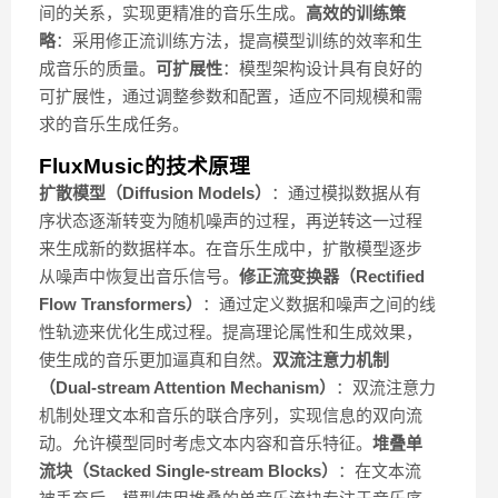
间的关系，实现更精准的音乐生成。
高效的训练策
略
：采用修正流训练方法，提高模型训练的效率和生
成音乐的质量。
可扩展性
：模型架构设计具有良好的
可扩展性，通过调整参数和配置，适应不同规模和需
求的音乐生成任务。
FluxMusic的技术原理
扩散模型（Diffusion Models）
：通过模拟数据从有
序状态逐渐转变为随机噪声的过程，再逆转这一过程
来生成新的数据样本。在音乐生成中，扩散模型逐步
从噪声中恢复出音乐信号。
修正流变换器（Rectified
Flow Transformers）
：通过定义数据和噪声之间的线
性轨迹来优化生成过程。提高理论属性和生成效果，
使生成的音乐更加逼真和自然。
双流注意力机制
（Dual-stream Attention Mechanism）
：双流注意力
机制处理文本和音乐的联合序列，实现信息的双向流
动。允许模型同时考虑文本内容和音乐特征。
堆叠单
流块（Stacked Single-stream Blocks）
：在文本流