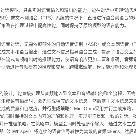
到端语音对话模型，具备实时语音输入和输出的能力，能在对话中实现“边
R）或文本到语音（TTS）系统的情况下，直接进行语音到语音的对话。M
行策略在推理过程中提高性能，同时保持了原始模型的语言能力。
语音对话，无需依赖额外的自动语音识别（ASR）或文本到语音（T
生成文本和语音输出，通过文本信息指导语音生成，提高了语音交互
型在流式音频输出时的推理能力，使语音响应更加丰富和准确。
音频
言模型能进行音频模态的推理和交互。
跨模态理解
：模型能理解和处理
端到端的设计，能直接处理从音频输入到文本和音频输出的整个流程，无需
在生成语音输出时，会先生成相应的文本信息，然后基于文本信息来
生成的质量和自然度。
并行生成策略
：Mini-Omni采用并行生成
成语音的同时保持对文本内容的理解和推理，实现更连贯和一致的对话。
用了批量并行推理策略。在策略中，模型会同时处理多个输入，通过文本生
编码器（如Whisper）将连续的语音信号转换为离散的音频tokens，