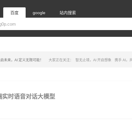
百度
google
站内搜索
启未来，AI 定义无限可能！
大家正在关注：
智无止境，AI 开启想象
携手 AI
端到端实时语音对话大模型