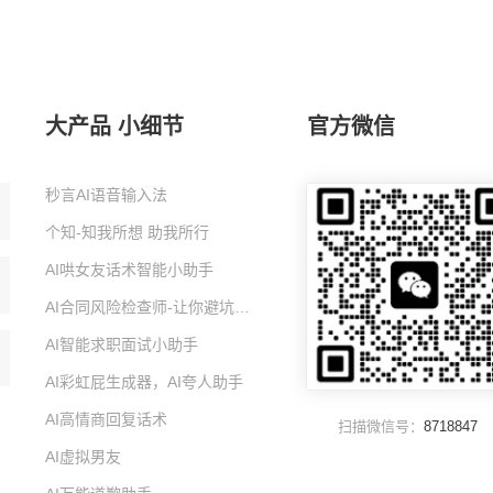
大产品 小细节
官方微信
秒言AI语音输入法
个知-知我所想 助我所行
AI哄女友话术智能小助手
AI合同风险检查师-让你避坑的智能小助手
AI智能求职面试小助手
AI彩虹屁生成器，AI夸人助手
AI高情商回复话术
扫描微信号：
8718847
AI虚拟男友