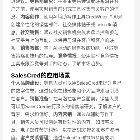
进建议。
销售前研究
：在准备销售会议或联系潜在客
户之前，使用实时销售前研究工具收集有关客户的信
息。
内容创作
：使用AI辅助写作工具CredWriter™ AI来
创建个性化的销售邮件、社交媒体帖子或LinkedIn消
息。
社交销售
：通过社交销售机会仪表盘监控和参与
社交平台上的互动，以保持与潜在客户和客户的联
系。
销售教练
：基于AI驱动的销售教练功能，获取销
售策略和技巧的指导。
竞争情报
：使用实时竞争情报
工具来跟踪竞争对手的动态，了解市场趋势。
SalesCred的应用场景
个人品牌建设
：销售人员可以用SalesCred来提升自己
的数字信誉，通过优化在线形象和个人品牌来吸引潜
在客户。
销售准备
：在与潜在客户会面前，销售人员
可以用SalesCred进行深入的销售前研究，了解客户的
背景、需求和偏好。
内容营销
：通过AI辅助写作工
具，销售人员可以创建有针对性的内容，如博客文
章、电子邮件营销材料，以提高SEO排名和客户参与
度。
客户关系管理
：通过SalesCred的CRM集成功