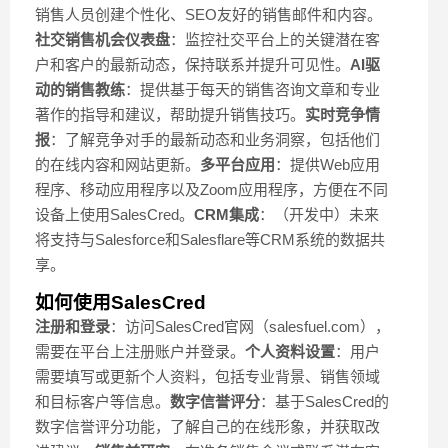
销售人员创建个性化、SEO友好的销售邮件和内容。
社交销售机会仪表盘
：监控社交平台上的关键潜在客
户和客户的最新动态，保持联系并提升可见性。
AI驱
动的销售教练
：提供基于每天的销售咨询文章和专业
著作的指导和建议，帮助提升销售技巧。
实时竞争情
报
：了解竞争对手的最新动态和业务洞察，包括他们
的在线内容和网站更新。
多平台应用
：提供Web应用
程序、移动应用程序以及Zoom应用程序，方便在不同
设备上使用SalesCred。
CRM集成
：（开发中）未来
将支持与Salesforce和Salesflare等CRM系统的数据共
享。
如何使用SalesCred
注册和登录
：访问SalesCred官网（salesfuel.com），
需要在平台上注册账户并登录。
个人资料设置
：用户
需要填写或更新个人资料，包括专业背景、销售领域
和目标客户等信息。
数字信誉评分
：基于SalesCred的
数字信誉评分功能，了解自己的在线形象，并获取改