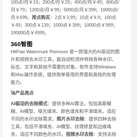
100点/月￥19；200点/月￥29；400点/月￥49；800点/
月￥79；1200点/月￥99；5000点/月￥399；10000点/
月￥699。
按点购买
：2点￥3.99；10点￥9.9；100点
￥49；300点￥139；1000点￥399；10000点￥999；
100000点￥4999。
360智图
HitPaw Watermark Remover 是一款强大的AI驱动的图
片和视频去水印工具，能自动检测并移除各种水印、
标志、文字和其他不需要的对象。软件支持Windows
和Mac操作系统，提供简单易用的界面和高效的处理
能力。
🚀产品亮点
AI驱动的去除模式
：提供多种AI算法，包括高斯模
糊、AI模型、哑光填充、颜色填充和平滑填充，适应
不同的水印去除需求。
照片水印去除
：提供四种去除
工具，包括平滑填充、AI模型、纹理修复和边缘填
充，适应不同颜色的水印。
视频水印去除
：支持去除