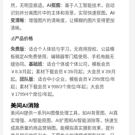
然，无明显痕迹。
AI抠图
：基于人工智能技术，自动
识别并分离图片中的主体和背景，实现快速抠图。
AI
变清晰
：增强图片的清晰度，让模糊的图片变得更加
清晰。
💰
产品价格
免费版
：适合个人体验与学习，无商用授权、公益模
板稿定AI免费使用、编辑器零门槛使用、手机电脑无
缝协同。
基础班
：适合个体或个体公司，模板会员
￥8.3/月起；素材下载会员￥39/月起；大会员￥39/月
起。
团队版
：适合中小企业，模板会员￥299/席位/年
起；素材下载会员￥998/3个席位/年起；大会员
￥1799/4个席位/年起。
美间AI消除
美间AI提供一系列AI图像处理工具，如AI背景图、AI真
实增强、AI智能抠图、AI扩图和AI智能消除等，快速生
成高质量的商品营销图。能模拟真实摄影效果，提升