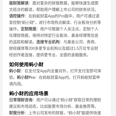
版财报解读
：面对复杂的财报数据，能够快速生成图
文结合的解读，帮助用户理解上市公司的财务状况。
语控操作
：在蚂蚁财富App的Pro版中，用户可通过语
音控制“蚂小财”，进行市场热点解读、行业板块分析等
操作。
定制简报
：用户可根据个人关注点，定制个人
化理财简报，保持对特定行业板块、基金经理等信息
的追踪和解读。
连接专业机构
：与基金公司、券商、
财经媒体等200多家专业机构以及超过1.5万位专业财
经创作者连接，提供更专业、全面的金融服务。
如何使用蚂小财
蚂小财
：在支付宝App内全量对外，打开支付宝即可体
验。
蚂小财Pro
：在蚂蚁财富App内，打开蚂蚁财富申
请内测。
蚂小财的应用场景
日常理财咨询
：用户可以通过“蚂小财”获取日常的理财
建议和市场动态，比如股票市场分析、基金推荐等。
财报分析
：上市公司发布的财报，“蚂小财”能提供快速