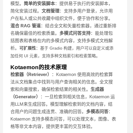
模型。
简单的安装脚本
：提供易于执行的安装脚本，
简化安装过程。
文档管理
：支持多用户登录，允许用
户在私人或公共收藏中组织文件，便于协作和分享。
混合 RAG 管道
：结合全文和矢量检索器，通过重新排
名确保最佳的检索质量。
多模式问答支持
：能处理包
括图表和表格在内的多模式内容，支持多模式文档解
析。
可扩展性
：基于 Gradio 构建，用户可以自定义或添
加任何 UI 元素，支持多种文档索引和检索策略。
Kotaemon的技术原理
检索器（Retriever）
：Kotaemon 使用高效的检索算
法从文档集合中找到与用户查询相关的信息。全文搜
索和向量搜索，确保检索结果的相关性。
生成器
（Generator）
：一旦检索到相关信息，Kotaemon 运
用LLM来生成回答。模型理解检索到的文档内容，结
合用户的问题生成连贯、准确的回答。
多模态问答
：
Kotaemon 支持多模态问答，可以处理文本，图像、表
格等非文本内容，提供更丰富的交互体验。