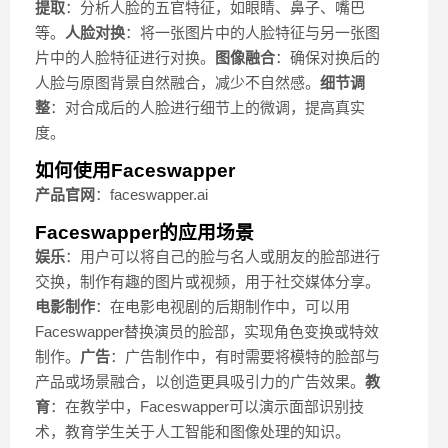
提取
：分析人脸的五官特征，如眼睛、鼻子、嘴巴
等。
人脸对换
：将一张图片中的人脸特征与另一张图
片中的人脸特征进行对换。
图像融合
：确保对换后的
人脸与原图背景自然融合，减少不自然感。
细节调
整
：对合成后的人脸进行细节上的微调，提高真实
度。
如何使用Faceswapper
产品官网
：faceswapper.ai
Faceswapper的应用场景
娱乐
：用户可以将自己的脸与名人或朋友的脸部进行
交换，制作有趣的图片或视频，用于社交媒体分享。
电影制作
：在电影电视剧的后期制作中，可以用
Faceswapper替换演员的脸部，实现角色变换或特效
制作。
广告
：广告制作中，有时需要将模特的脸部与
产品或场景融合，以创造更具吸引力的广告效果。
教
育
：在教学中，Faceswapper可以演示面部识别技
术，教育学生关于人工智能和图像处理的知识。