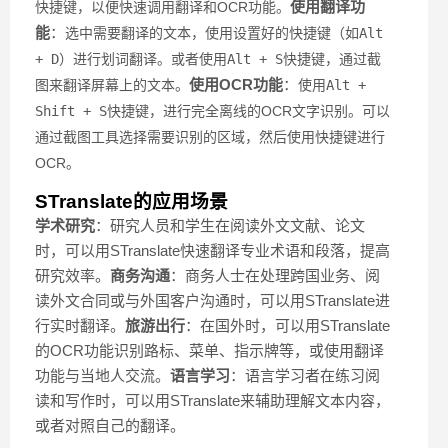
使用翻译功
快捷键，以便快速调用翻译和OCR功能。
能
：
选中需要翻译的文本，使用设置好的快捷键（如
Alt
+ D
）进行划词翻译。
或者使用
Alt + S
快捷键，通过截
使用OCR功能
：
图来翻译屏幕上的文本。
使用
Alt +
Shift + S
快捷键，进行完全离线的OCR文字识别。
可以
通过截图工具选择需要识别的区域，然后使用快捷键进行
OCR。
STranslate的应用场景
学术研究
：研究人员和学生在阅读外文文献、论文
时，可以用STranslate快速翻译专业术语和段落，提高
研究效率。
商务沟通
：商务人士在处理跨国业务、阅
读外文合同或与外国客户沟通时，可以用STranslate进
行实时翻译。
旅游出行
：在国外时，可以用STranslate
的OCR功能识别路标、菜单、指示牌等，或使用翻译
功能与当地人交流。
语言学习
：语言学习者在练习阅
读和写作时，可以用STranslate来辅助理解文本内容，
或者对照自己的翻译。