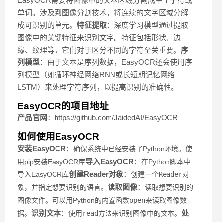
EasyOCR需要将图像中的文本区域分割成单个字符或
单词。涉及到图像分割技术，将连续的文字区域分解
成可识别的单元。
特征提取
：深度学习模型通过提取
图像中的关键特征来识别文字。特征包括形状、边
缘、纹理等，它们对于区分不同的字符至关重要。
序
列模型
：由于文本是序列数据，EasyOCR还会使用序
列模型（如循环神经网络RNN或长短期记忆网络
LSTM）来处理字符序列，以提高识别的准确性。
EasyOCR的项目地址
产品官网
：https://github.com/JaidedAI/EasyOCR
如何使用EasyOCR
安装EasyOCR
：
确保系统中已经安装了Python环境。
使
导入EasyOCR
：
用pip安装EasyOCR库
在Python脚本中
创建Reader对象
：
导入EasyOCR库
创建一个
Reader
对
读取图像
：
象，并指定想要识别的语言。
读取想要识别的
图像文件。可以用Python的内置函数
open
来读取图像数
识别文本
：
处
据。
使用
read
方法来识别图像中的文本。