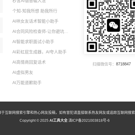
秒言AI语音输入法
个知-知我所想 助我所行
AI哄女友话术智能小助手
AI合同风险检查师-让你避坑的智能小助手
AI智能求职面试小助手
AI彩虹屁生成器，AI夸人助手
AI高情商回复话术
扫描微信号：
8718847
AI虚拟男友
AI万能道歉助手
源于互联网搜索引擎和热心网友投稿，如有冒犯请直接联系热友网友或追踪互联网搜索
Copyright © 2025
AI工具大全
滇ICP备2021003818号-6