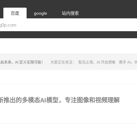
百度
google
站内搜索
启未来，AI 定义无限可能！
大家正在关注：
智无止境，AI 开启想象
携手 AI
谱AI最新推出的多模态AI模型，专注图像和视频理解