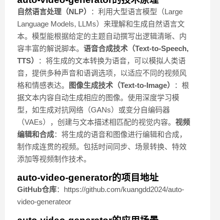
自然语言处理（NLP）
：利用大型语言模型（Large
Language Models, LLMs）来理解和生成自然语言文
本。模型能根据给定的主题自动撰写出逻辑清晰、内
容丰富的解说脚本。
语音合成技术（Text-to-Speech,
TTS）
：将生成的文本转换为语音，可以模拟人类语
音，提供多种声音和语调选项，以适应不同的视频风
格和情感表达。
图像生成技术（Text-to-Image）
：根
据文本内容自动生成相应的图像。使用深度学习模
型，如生成对抗网络（GANs）或变分自编码器
（VAEs），创建与文本描述相匹配的视觉内容。
视频
编辑和合成
：将生成的语音和图像进行编辑和合成，
制作成连贯的视频。包括时间同步、场景转换、特效
添加等视频制作技术。
auto-video-generator的项目地址
GitHub
仓库
：https://github.com/kuangdd2024/auto-
video-generateor