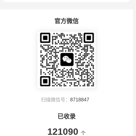
官方微信
扫描微信号：
8718847
已收录
121090
个