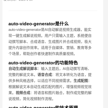
auto-video-generator是什么
auto-video-generator是AI自动解说视频生成器，能实
现一键生成解说视频。用户只需输入主题，系统便自
动撰写脚本、合成语音、生成图片并合成视频，极大
提升内容创作效率。适用于自媒体、营销、教育等多
个场景，帮助创作者快速制作高质量视频。
auto-video-generator的功能特色
自动生成解说脚本
：输入主题后，AI自动撰写清晰、
完整的解说文本。
语音合成
：将文本转化为语音，提
供多种风格选择，以适应不同视频需求。
生成配图
：
根据解说文本自动生成匹配的图片，增强视频视觉效
果。
视频合成
：将语音和图片融合，制作成完整的解
说视频，简化视频制作流程。
auto-video-generator的技术原理