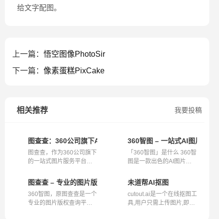
给文字配图。
上一篇：
悟空图像PhotoSir
下一篇：
像素蛋糕PixCake
相关推荐
我要投稿
图查查：360公司旗下AI驱动的一站式图片编辑与处理平台
360智图 – 一站式AI图片创作
图查查，作为360公司旗下
「360智图」是什么 360智
的一站式图片服务平台，
图是一款出色的AI图片创
利用先进的...
作平台，为...
图查查 – 专业的图片版权查询平台
未道帮AI抠图
360智图，原图查查是一个
cutout.ai是一个在线抠图工
专业的图片版权查询平
具,用户只需上传图片,即可
台，基于360...
通过AI...