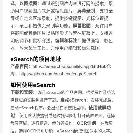
译。
以图搜图
：通过识别图片内容进行网络搜索，帮
助用户找到图片来源或相似图片。
屏幕录制
：支持全
屏或自定义区域录制，提供按键提示、光标位置提
示、录音和摄像头录制等功能。
屏幕贴图
：允许用户
将截图或其他图片以贴图形式放置在屏幕上，支持透
明度调节和鼠标穿透。
编辑和标注
：提供画笔、取色
器、放大镜等工具，方便用户编辑和标注截图。
eSearch的项目地址
产品官网
：https://esearch-app.netlify.app/
GitHub仓
库
：https://github.com/xushengfeng/eSearch
如何使用eSearch
下载和安装
：
访问eSearch的产品官网
。
根据操作系统选
启动eSearch
：
择相应的安装包进行下载。
安装完成后，
使用截屏功
启动eSearch程序。会出现在系统托盘中。
能
：
使用默认快捷键
或通过托盘图标打开截屏界面。
选择
OCR识别
：
截屏区域，进行框选、裁剪等操作。
在截屏
后，选择OCR识别功能，eSearch会识别图像中的文字。