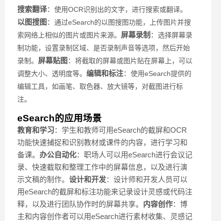
搜索翻译
：
使用OCR识别出的文字，进行搜索或翻译。
以图搜图
：
通过eSearch的以图搜图功能，上传图片并搜
屏幕录制
：
索网络上相似的图片或图片来源。
选择屏幕录
制功能，设置录制区域、是否录制声音等选项，然后开始
屏幕贴图
：
录制。
将截取的屏幕或图片贴在屏幕上，可以
编辑和标注
：
调整大小、透明度等。
使用eSearch提供的
编辑工具，如画笔、取色器、放大镜等，对截图进行标
注。
eSearch的应用场景
教育和学习
：学生和教师可用eSearch的截屏和OCR
功能快速捕捉和识别教材或课件的内容，进行学习和
备课。
办公自动化
：职场人可以用eSearch进行会议记
录、快速截取和整理工作中的屏幕信息，以及进行演
示文稿的制作。
设计和开发
：设计师和开发人员可以
用eSearch的截屏和标注功能来记录设计灵感或代码注
释，以及进行团队协作时的屏幕共享。
内容创作
：博
主和内容创作者可以用eSearch进行素材收集、灵感记