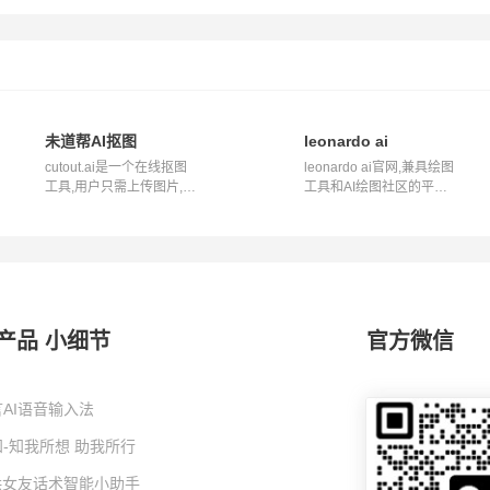
创意素材
未道帮AI抠图
leonardo ai
cutout.ai是一个在线抠图
leonardo ai官网,兼具绘图
工具,用户只需上传图片,即
工具和AI绘图社区的平台,
可通过AI...
是Civta...
产品 小细节
官方微信
AI语音输入法
-知我所想 助我所行
I哄女友话术智能小助手