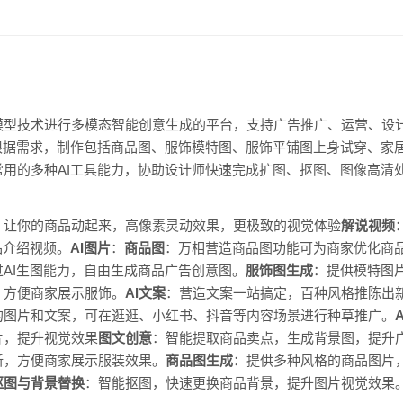
模型技术进行多模态智能创意生成的平台，支持广告推广、运营、设
根据需求，制作包括商品图、服饰模特图、服饰平铺图上身试穿、家
用的多种AI工具能力，协助设计师快速完成扩图、抠图、图像高清
，让你的商品动起来，高像素灵动效果，更极致的视觉体验
解说视频
品介绍视频。
AI图片
：
商品图
：万相营造商品图功能可为商家优化商
AI生图能力，自由生成商品广告创意图。
服饰图生成
：提供模特图
，方便商家展示服饰。
AI文案
：营造文案一站搞定，百种风格推陈出
的图片和文案，可在逛逛、小红书、抖音等内容场景进行种草推广。
片，提升视觉效果
图文创意
：智能提取商品卖点，生成背景图，提升
新，方便商家展示服装效果。
商品图生成
：提供多种风格的商品图片
I抠图与背景替换
：智能抠图，快速更换商品背景，提升图片视觉效果