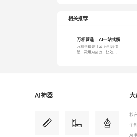
相关推荐
万相营造 – AI一站式解决商家
万相营造是什么 万相营造
是一款用AI创造，让效果
说话的工具...
AI神器
大
秒言
个知
A