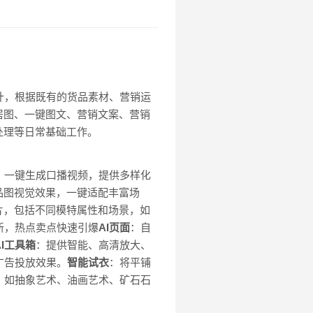
计，根据既有的货品素材、营销运
居图、一键图文、营销文案、营销
处理等日常基础工作。
：一键生成口播视频，提供多样化
品图视觉效果，一键适配丰富场
片，包括不同模特属性和场景，如
新，热点卖点快速引爆
AI页面
：自
AI工具箱
：提供智能、高清放大、
广告投放效果。
智能试衣
：将平铺
，如抽象艺术、油画艺术、矿石石
。